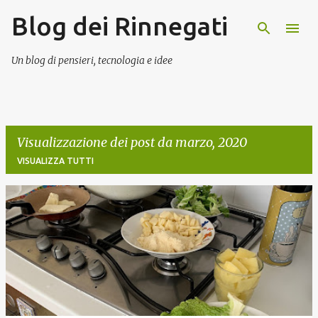
Blog dei Rinnegati
Passa ai contenuti principali
Un blog di pensieri, tecnologia e idee
Visualizzazione dei post da marzo, 2020
VISUALIZZA TUTTI
P
o
s
t