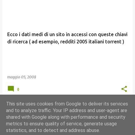
Ecco i dati medi di un sito in accessi con queste chiavi
di ricerca ( ad esempio, redditi 2005 italiani torrent )
maggio 05, 2008
0
This site uses cookies from Google to deliver its services
and to analyze traffic. Your IP address and user-agent are
shared with Google along with performance and security
ALTRI POST
metrics to ensure quality of service, generate usage
statistics, and to detect and address abuse.