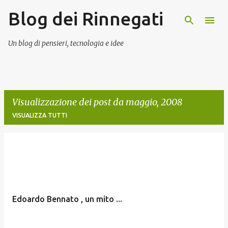
Blog dei Rinnegati
Passa ai contenuti principali
Un blog di pensieri, tecnologia e idee
Visualizzazione dei post da maggio, 2008
VISUALIZZA TUTTI
P
o
s
t
Edoardo Bennato , un mito ...