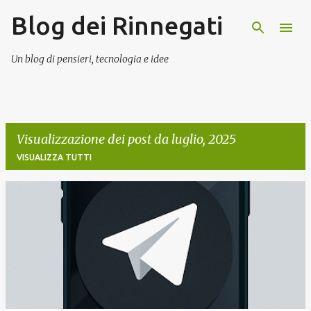
Blog dei Rinnegati
Passa ai contenuti principali
Un blog di pensieri, tecnologia e idee
Visualizzazione dei post da luglio, 2025
VISUALIZZA TUTTI
P
o
s
t