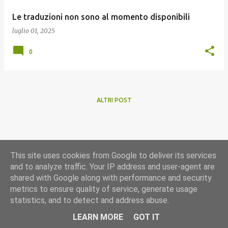
Le traduzioni non sono al momento disponibili
luglio 01, 2025
0
ALTRI POST
This site uses cookies from Google to deliver its services
and to analyze traffic. Your IP address and user-agent are
shared with Google along with performance and security
metrics to ensure quality of service, generate usage
statistics, and to detect and address abuse.
Powered by Blogger
LEARN MORE
GOT IT