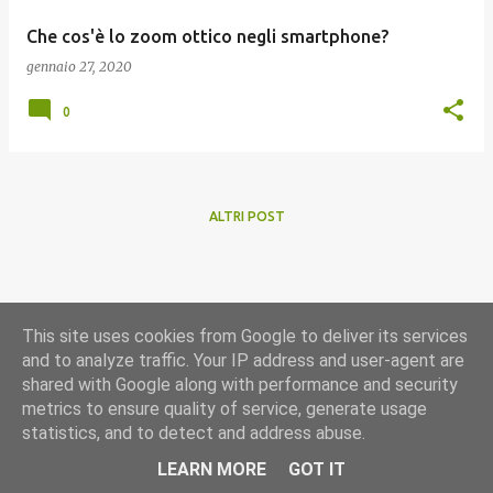
Che cos'è lo zoom ottico negli smartphone?
gennaio 27, 2020
0
ALTRI POST
This site uses cookies from Google to deliver its services
and to analyze traffic. Your IP address and user-agent are
shared with Google along with performance and security
metrics to ensure quality of service, generate usage
statistics, and to detect and address abuse.
Powered by Blogger
LEARN MORE
GOT IT