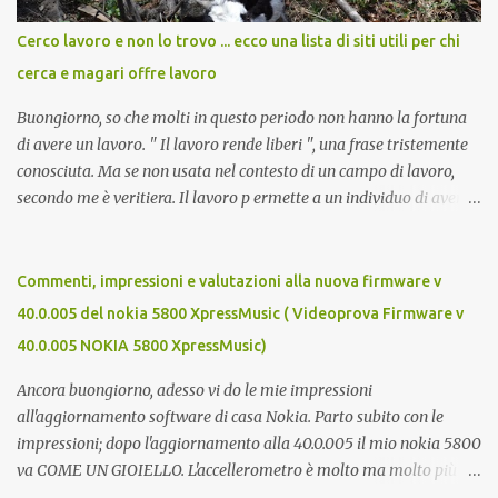
Cerco lavoro e non lo trovo ... ecco una lista di siti utili per chi
cerca e magari offre lavoro
Buongiorno, so che molti in questo periodo non hanno la fortuna
di avere un lavoro. " Il lavoro rende liberi ", una frase tristemente
conosciuta. Ma se non usata nel contesto di un campo di lavoro,
secondo me è veritiera. Il lavoro p ermette a un individuo di avere
ricchezza propria, e la ricchezza propria significa autonomia. E in
definitiva, l'autonomia (patrimoniale e morale) è il seme della
libertà. Mi auguro dunque questo elenco possa essere d'aiuto.
Commenti, impressioni e valutazioni alla nuova firmware v
Buona fortuna a tutti e buona giornata, Luca Zecca Jooble Trovit
40.0.005 del nokia 5800 XpressMusic ( Videoprova Firmware v
Monster Lavoro.org Cerco-Lavoro.info Jobcrawler
40.0.005 NOKIA 5800 XpressMusic)
CercoLavoro.com Motore Lavoro Subito.it (Sezione OFFERTE DI
LAVORO) Info Jobs
Ancora buongiorno, adesso vi do le mie impressioni
all'aggiornamento software di casa Nokia. Parto subito con le
impressioni; dopo l'aggiornamento alla 40.0.005 il mio nokia 5800
va COME UN GIOIELLO. L'accellerometro è molto ma molto più
reattivo. Quando lo giri digitando un sms esce subito la tastiera