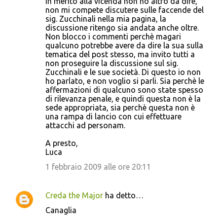
In merito alla vicenda non ho altro da dire,
non mi compete discutere sulle faccende del
sig. Zucchinali nella mia pagina, la
discussione ritengo sia andata anche oltre.
Non blocco i commenti perchè magari
qualcuno potrebbe avere da dire la sua sulla
tematica del post stesso, ma invito tutti a
non proseguire la discussione sul sig.
Zucchinali e le sue società. Di questo io non
ho parlato, e non voglio si parli. Sia perchè le
affermazioni di qualcuno sono state spesso
di rilevanza penale, e quindi questa non è la
sede appropriata, sia perchè questa non è
una rampa di lancio con cui effettuare
attacchi ad personam.
A presto,
Luca
1 febbraio 2009 alle ore 20:11
Creda the Major
ha detto…
Canaglia