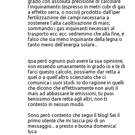
grado con assoluta precisione di calcolare
l'inquinamento (espresso in metri cubi di gas
a effetto serra, o nocivi) prodotto dall'iper
fertilizzazione dei campi necessaria a
sostenere l'alta caoltivazione di mais;
sommando i gas inquinanti necessari al
trasporto ecc. ecc. vedremmo che alla fine, è
falso che sia meno inquinante della legna o
tanto meno dell'energia solare...
qua però ognuno può avere la sua opinione,
non essendo umanamente in grado io e te di
farci questo calcolo, possiamo dar retta a
quel o a quell'altro scienziato che ci
comunica i suoi studi. Io do ragione in quelli
che dicono che effettivamente non aiuti il
mais ad abbassare le emissioni, tu puoi
benissimo dare retta agli altri, non ti
contesto in nessun modo.
Sono però contento che segui il blog! Sei il
primo utente che mi lascia più di un
messaggio... a presto e buona domenica!
luca