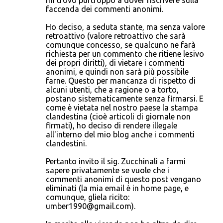
mi trovo purtroppo a dover riscrivere sulla
faccenda dei commenti anonimi.
Ho deciso, a seduta stante, ma senza valore
retroattivo (valore retroattivo che sarà
comunque concesso, se qualcuno ne farà
richiesta per un commento che ritiene lesivo
dei propri diritti), di vietare i commenti
anonimi, e quindi non sarà più possibile
farne. Questo per mancanza di rispetto di
alcuni utenti, che a ragione o a torto,
postano sistematicamente senza firmarsi. E
come è vietata nel nostro paese la stampa
clandestina (cioè articoli di giornale non
firmati), ho deciso di rendere illegale
all'interno del mio blog anche i commenti
clandestini.
Pertanto invito il sig. Zucchinali a farmi
sapere privatamente se vuole che i
commenti anonimi di questo post vengano
eliminati (la mia email è in home page, e
comunque, gliela ricito:
umber1990@gmail.com).