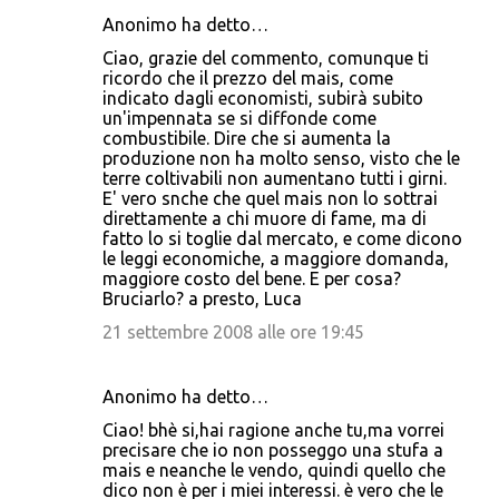
Anonimo ha detto…
Ciao, grazie del commento, comunque ti
ricordo che il prezzo del mais, come
indicato dagli economisti, subirà subito
un'impennata se si diffonde come
combustibile. Dire che si aumenta la
produzione non ha molto senso, visto che le
terre coltivabili non aumentano tutti i girni.
E' vero snche che quel mais non lo sottrai
direttamente a chi muore di fame, ma di
fatto lo si toglie dal mercato, e come dicono
le leggi economiche, a maggiore domanda,
maggiore costo del bene. E per cosa?
Bruciarlo? a presto, Luca
21 settembre 2008 alle ore 19:45
Anonimo ha detto…
Ciao! bhè si,hai ragione anche tu,ma vorrei
precisare che io non posseggo una stufa a
mais e neanche le vendo, quindi quello che
dico non è per i miei interessi. è vero che le