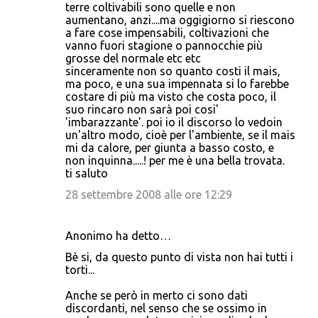
terre coltivabili sono quelle e non
aumentano, anzi....ma oggigiorno si riescono
a fare cose impensabili, coltivazioni che
vanno fuori stagione o pannocchie più
grosse del normale etc etc
sinceramente non so quanto costi il mais,
ma poco, e una sua impennata si lo farebbe
costare di più ma visto che costa poco, il
suo rincaro non sarà poi cosi'
'imbarazzante'. poi io il discorso lo vedoin
un'altro modo, cioè per l'ambiente, se il mais
mi da calore, per giunta a basso costo, e
non inquinna.....! per me è una bella trovata.
ti saluto
28 settembre 2008 alle ore 12:29
Anonimo ha detto…
Bè si, da questo punto di vista non hai tutti i
torti...
Anche se però in merto ci sono dati
discordanti, nel senso che se ossimo in