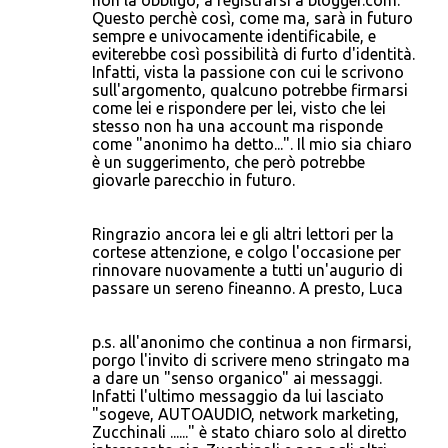
non la obbligo, a registrarsi a blogger.com.
Questo perchè così, come ma, sarà in futuro
sempre e univocamente identificabile, e
eviterebbe così possibilità di furto d'identità.
Infatti, vista la passione con cui le scrivono
sull'argomento, qualcuno potrebbe firmarsi
come lei e rispondere per lei, visto che lei
stesso non ha una account ma risponde
come "anonimo ha detto...". Il mio sia chiaro
è un suggerimento, che però potrebbe
giovarle parecchio in futuro.
Ringrazio ancora lei e gli altri lettori per la
cortese attenzione, e colgo l'occasione per
rinnovare nuovamente a tutti un'augurio di
passare un sereno fineanno. A presto, Luca
p.s. all'anonimo che continua a non firmarsi,
porgo l'invito di scrivere meno stringato ma
a dare un "senso organico" ai messaggi.
Infatti l'ultimo messaggio da lui lasciato
"sogeve, AUTOAUDIO, network marketing,
Zucchinali ......" è stato chiaro solo al diretto