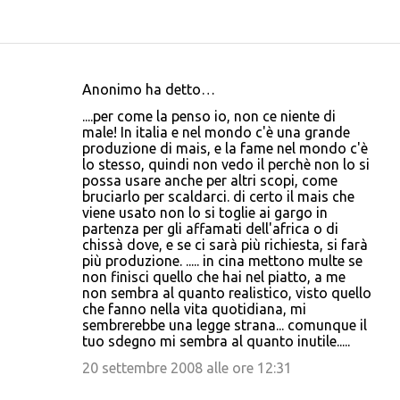
Anonimo ha detto…
C
....per come la penso io, non ce niente di
o
male! In italia e nel mondo c'è una grande
produzione di mais, e la fame nel mondo c'è
m
lo stesso, quindi non vedo il perchè non lo si
m
possa usare anche per altri scopi, come
bruciarlo per scaldarci. di certo il mais che
e
viene usato non lo si toglie ai gargo in
n
partenza per gli affamati dell'africa o di
chissà dove, e se ci sarà più richiesta, si farà
t
più produzione. ..... in cina mettono multe se
i
non finisci quello che hai nel piatto, a me
non sembra al quanto realistico, visto quello
che fanno nella vita quotidiana, mi
sembrerebbe una legge strana... comunque il
tuo sdegno mi sembra al quanto inutile.....
20 settembre 2008 alle ore 12:31