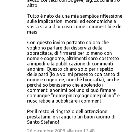
avuto contatti con Sogeve, sig. Zucchinali o
altro.
Tutto è nato da una mia semplice riflessione
sulle implicazioni morali ed economiche a
vasta scala di un uso come commestibile del
mais.
Con questo invito pertanto coloro che
vogliono parlare dei disservizi della
sopracitata, di firmarsi per lo meno con
nome e cognome, altrimenti sarò costretto
a impedire la pubblicazione di commenti
anonimi. Questo chiaro solo per rispetto
delle parti (io a voi mi presento con tanto di
nome e cognome, nonchè biografia), anche
perchà so benissimo che abolendo i
commenti anonimi poi uno si può firmare
comunque "nome:pinco;cognome:pallino" e
riuscirebbe a pubblicare i commenti.
Per il resto vi ringrazio dell'attenzione
prestatami, e vi auguro un buon giorno di
Santo Stefano!
26 dicembre 2008 alle ore 17:48