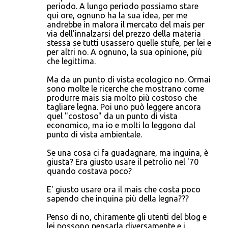
periodo. A lungo periodo possiamo stare
qui ore, ognuno ha la sua idea, per me
andrebbe in malora il mercato del mais per
via dell'innalzarsi del prezzo della materia
stessa se tutti usassero quelle stufe, per lei e
per altri no. A ognuno, la sua opinione, più
che legittima.
Ma da un punto di vista ecologico no. Ormai
sono molte le ricerche che mostrano come
produrre mais sia molto più costoso che
tagliare legna. Poi uno può leggere ancora
quel "costoso" da un punto di vista
economico, ma io e molti lo leggono dal
punto di vista ambientale.
Se una cosa ci fa guadagnare, ma inguina, è
giusta? Era giusto usare il petrolio nel '70
quando costava poco?
E' giusto usare ora il mais che costa poco
sapendo che inquina più della legna???
Penso di no, chiramente gli utenti del blog e
lei possono pensarla diversamente e i