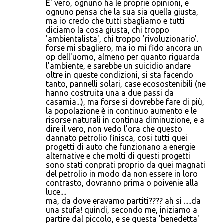
E' vero, ognuno ha le proprie opinioni, e
ognuno pensa che la sua sia quella giusta,
ma io credo che tutti sbagliamo e tutti
diciamo la cosa giusta, chi troppo
'ambientalista', chi troppo 'rivoluzionario'.
forse mi sbagliero, ma io mi fido ancora un
op dell'uomo, almeno per quanto riguarda
l'ambiente, e sarebbe un suicidio andare
oltre in queste condizioni, si sta facendo
tanto, pannelli solari, case ecosostenibili (ne
hanno costruita una a due passi da
casamia...), ma forse si dovrebbe fare di più,
la popolazione è in continuo aumento e le
risorse naturali in continua diminuzione, e a
dire il vero, non vedo l'ora che questo
dannato petrolio finisca, cosi tutti quei
progetti di auto che funzionano a energie
alternative e che molti di questi progetti
sono stati conprati proprio da quei magnati
del petrolio in modo da non essere in loro
contrasto, dovranno prima o poivenie alla
luce....
ma, da dove eravamo partiti???? ah si .....da
una stufa! quindi, secondo me, iniziamo a
partire dal piccolo, e se questa 'benedetta'