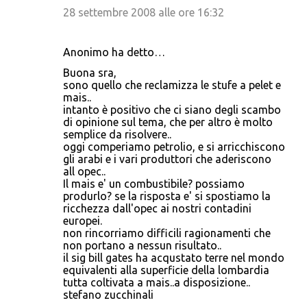
28 settembre 2008 alle ore 16:32
Anonimo ha detto…
Buona sra,
sono quello che reclamizza le stufe a pelet e
mais..
intanto è positivo che ci siano degli scambo
di opinione sul tema, che per altro è molto
semplice da risolvere..
oggi comperiamo petrolio, e si arricchiscono
gli arabi e i vari produttori che aderiscono
all opec..
Il mais e' un combustibile? possiamo
produrlo? se la risposta e' si spostiamo la
ricchezza dall'opec ai nostri contadini
europei.
non rincorriamo difficili ragionamenti che
non portano a nessun risultato..
il sig bill gates ha acqustato terre nel mondo
equivalenti alla superficie della lombardia
tutta coltivata a mais..a disposizione..
stefano zucchinali