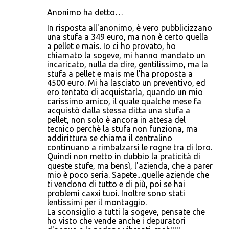
Anonimo ha detto…
In risposta all'anonimo, è vero pubblicizzano
una stufa a 349 euro, ma non è certo quella
a pellet e mais. Io ci ho provato, ho
chiamato la sogeve, mi hanno mandato un
incaricato, nulla da dire, gentilissimo, ma la
stufa a pellet e mais me l'ha proposta a
4500 euro. Mi ha lasciato un preventivo, ed
ero tentato di acquistarla, quando un mio
carissimo amico, il quale qualche mese fa
acquistò dalla stessa ditta una stufa a
pellet, non solo è ancora in attesa del
tecnico perchè la stufa non funziona, ma
addirittura se chiama il centralino
continuano a rimbalzarsi le rogne tra di loro.
Quindi non metto in dubbio la praticità di
queste stufe, ma bensì, l'azienda, che a parer
mio è poco seria. Sapete...quelle aziende che
ti vendono di tutto e di più, poi se hai
problemi caxxi tuoi. Inoltre sono stati
lentissimi per il montaggio.
La sconsiglio a tutti la sogeve, pensate che
ho visto che vende anche i depuratori