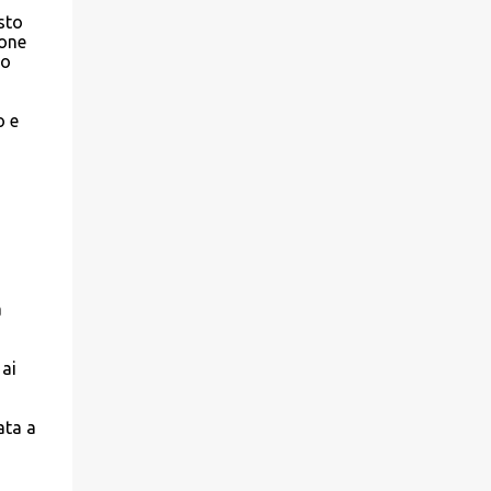
sto
ione
mo
o e
a
 ai
ata a