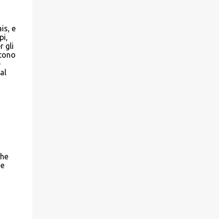
is, e
pi,
 gli
ttono
e
al
che
 e