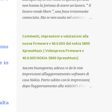
non hanno la fortuna di avere un lavoro. " Il
lavoro rende liberi ", una frase tristemente
conosciuta. Ma se non usata nel contesto di
un campo di lavoro, secondo me è veritiera.
Il lavoro p ermette a un individuo di avere
ricchezza propria, e la ricchezza propria
Commenti, impressioni e valutazioni alla
significa autonomia. E in definitiva,
nuova firmware v 40.0.005 del nokia 5800
sono
l'autonomia (patrimoniale e morale) è il
XpressMusic ( Videoprova Firmware v
seme della libertà. Mi auguro dunque questo
40.0.005 NOKIA 5800 XpressMusic)
elenco possa essere d'aiuto. Buona fortuna a
e in
tutti e buona giornata, Luca Zecca Jooble
Ancora buongiorno, adesso vi do le mie
Trovit Monster Lavoro.org Cerco-
impressioni all'aggiornamento software di
Lavoro.info Jobcrawler CercoLavoro.com
casa Nokia. Parto subito con le impressioni;
Motore Lavoro Subito.it (Sezione OFFERTE
dopo l'aggiornamento alla 40.0.005 il mio
DI LAVORO) Info Jobs
nokia 5800 va COME UN GIOIELLO.
L'accellerometro è molto ma molto più
ulta
reattivo. Quando lo giri digitando un sms
esce subito la tastiera estesa. Ora c'è anche lo