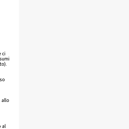
 ci
nsumi
to).
uso
 allo
 al