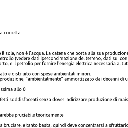
a corretta:
è il sole, non è l'acqua. La catena che porta alla sua produzione
petrolio (vedere dati iperconcimazione del terreno, dati sui co
o, e il petrolio per fornire l'energia elettrica necessaria al tut
ato e distriuito con spese ambientali minori.
di produzione, "ambientalmente" ammortizzato dai decenni di 
ssima allo 0.
etti soddisfacenti senza dover indirizzare produzione di mais
 sarebbe pruciabile teoricamente.
 a bruciare, e tanto basta, quindi deve concentrarsi a sfruttarlo