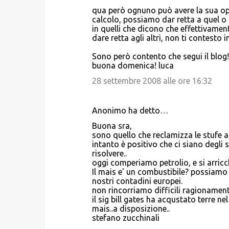
qua però ognuno può avere la sua op
calcolo, possiamo dar retta a quel o a
in quelli che dicono che effettivamen
dare retta agli altri, non ti contesto
Sono però contento che segui il blog! 
buona domenica! luca
28 settembre 2008 alle ore 16:32
Anonimo ha detto…
Buona sra,
sono quello che reclamizza le stufe a 
intanto è positivo che ci siano degli
risolvere..
oggi comperiamo petrolio, e si arricch
Il mais e' un combustibile? possiamo 
nostri contadini europei.
non rincorriamo difficili ragionament
il sig bill gates ha acqustato terre n
mais..a disposizione..
stefano zucchinali