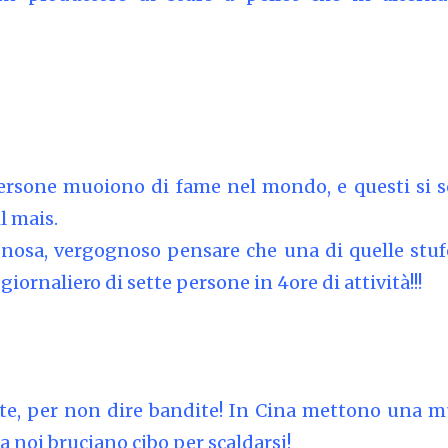
 persone muoiono di fame nel mondo, e questi si 
l mais.
osa, vergognoso pensare che una di quelle stuf
iornaliero di sette persone in 4ore di attività!!!
e, per non dire bandite! In Cina mettono una m
da noi bruciano cibo per scaldarsi!