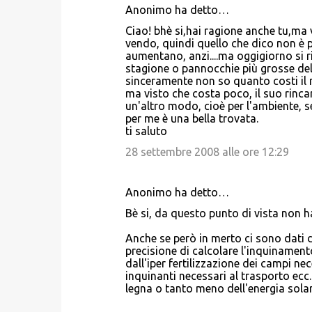
Anonimo ha detto…
Ciao! bhè si,hai ragione anche tu,ma
vendo, quindi quello che dico non è per
aumentano, anzi....ma oggigiorno si r
stagione o pannocchie più grosse del
sinceramente non so quanto costi il 
ma visto che costa poco, il suo rincar
un'altro modo, cioè per l'ambiente, se
per me è una bella trovata.
ti saluto
28 settembre 2008 alle ore 12:29
Anonimo ha detto…
Bè si, da questo punto di vista non hai t
Anche se però in merto ci sono dati 
precisione di calcolare l'inquinamento
dall'iper fertilizzazione dei campi n
inquinanti necessari al trasporto ecc
legna o tanto meno dell'energia solare