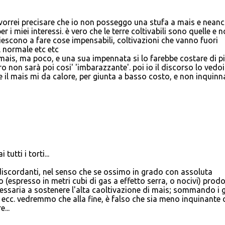
 vorrei precisare che io non posseggo una stufa a mais e neanc
 i miei interessi. è vero che le terre coltivabili sono quelle e 
iescono a fare cose impensabili, coltivazioni che vanno fuori
 normale etc etc
mais, ma poco, e una sua impennata si lo farebbe costare di p
o non sarà poi cosi' 'imbarazzante'. poi io il discorso lo vedo
 il mais mi da calore, per giunta a basso costo, e non inquinna..
utti i torti...
discordanti, nel senso che se ossimo in grado con assoluta
 (espresso in metri cubi di gas a effetto serra, o nocivi) prod
ecessaria a sostenere l'alta caoltivazione di mais; sommando i 
. ecc. vedremmo che alla fine, è falso che sia meno inquinante 
...