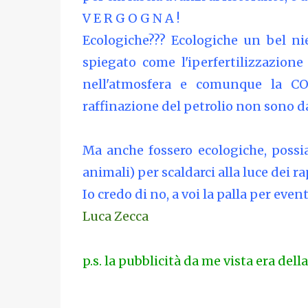
V E R G O G N A !
Ecologiche??? Ecologiche un bel ni
spiegato come l'iperfertilizzazion
nell'atmosfera e comunque la CO
raffinazione del petrolio non sono d
Ma anche fossero ecologiche, possi
animali) per scaldarci alla luce dei r
Io credo di no, a voi la palla per eve
Luca Zecca
p.s. la pubblicità da me vista era dell