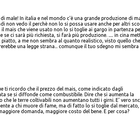
e di male! In italia e nel mondo c'è una grande produzione di ma
di non vedo il perchè non lo si possa usare anche per altri sco
 il mais che viene usato non lo si toglie ai gargo in partenza per
 se ci sarà più richiesta, si farà più produzione. ..... in cina me
l piatto, a me non sembra al quanto realistico, visto quello ch
rerebbe una legge strana... comunque il tuo sdegno mi sembra 
ti ricordo che il prezzo del mais, come indicato dagli
ta se si diffonde come combustibile. Dire che si aumenta la
he le terre coltivabili non aumentano tutti i girni. E' vero sn
ente a chi muore di fame, ma di fatto lo si toglie dal mercato,
maggiore domanda, maggiore costo del bene. E per cosa?