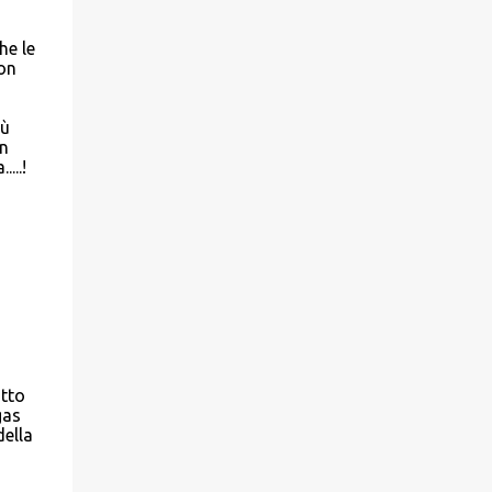
he le
non
iù
in
...!
otto
gas
della