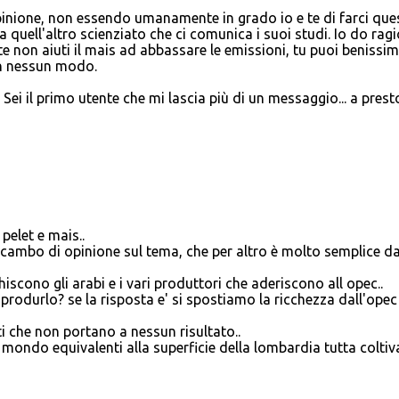
inione, non essendo umanamente in grado io e te di farci que
 quell'altro scienziato che ci comunica i suoi studi. Io do rag
te non aiuti il mais ad abbassare le emissioni, tu puoi benissi
 in nessun modo.
Sei il primo utente che mi lascia più di un messaggio... a prest
pelet e mais..
 scambo di opinione sul tema, che per altro è molto semplice d
iscono gli arabi e i vari produttori che aderiscono all opec..
produrlo? se la risposta e' si spostiamo la ricchezza dall'opec
i che non portano a nessun risultato..
el mondo equivalenti alla superficie della lombardia tutta coltiv