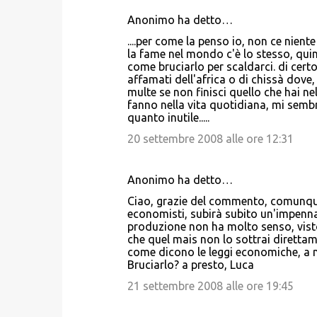
Anonimo ha detto…
C
....per come la penso io, non ce nient
o
la fame nel mondo c'è lo stesso, quin
come bruciarlo per scaldarci. di certo
m
affamati dell'africa o di chissà dove, e
m
multe se non finisci quello che hai ne
fanno nella vita quotidiana, mi semb
e
quanto inutile.....
n
20 settembre 2008 alle ore 12:31
t
i
Anonimo ha detto…
Ciao, grazie del commento, comunque 
economisti, subirà subito un'impenna
produzione non ha molto senso, visto c
che quel mais non lo sottrai direttam
come dicono le leggi economiche, a 
Bruciarlo? a presto, Luca
21 settembre 2008 alle ore 19:45