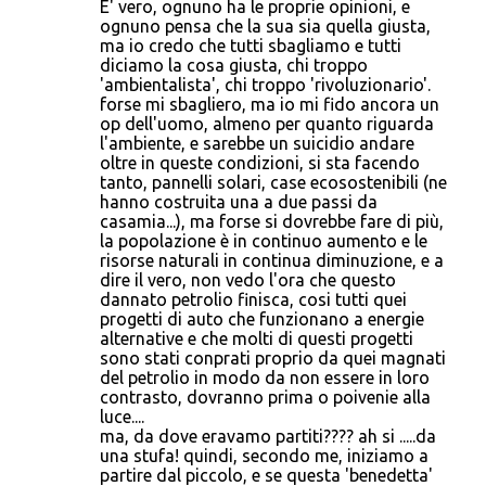
E' vero, ognuno ha le proprie opinioni, e
ognuno pensa che la sua sia quella giusta,
ma io credo che tutti sbagliamo e tutti
diciamo la cosa giusta, chi troppo
'ambientalista', chi troppo 'rivoluzionario'.
forse mi sbagliero, ma io mi fido ancora un
op dell'uomo, almeno per quanto riguarda
l'ambiente, e sarebbe un suicidio andare
oltre in queste condizioni, si sta facendo
tanto, pannelli solari, case ecosostenibili (ne
hanno costruita una a due passi da
casamia...), ma forse si dovrebbe fare di più,
la popolazione è in continuo aumento e le
risorse naturali in continua diminuzione, e a
dire il vero, non vedo l'ora che questo
dannato petrolio finisca, cosi tutti quei
progetti di auto che funzionano a energie
alternative e che molti di questi progetti
sono stati conprati proprio da quei magnati
del petrolio in modo da non essere in loro
contrasto, dovranno prima o poivenie alla
luce....
ma, da dove eravamo partiti???? ah si .....da
una stufa! quindi, secondo me, iniziamo a
partire dal piccolo, e se questa 'benedetta'