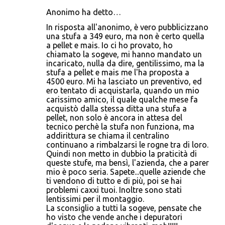
Anonimo ha detto…
In risposta all'anonimo, è vero pubblicizzano
una stufa a 349 euro, ma non è certo quella
a pellet e mais. Io ci ho provato, ho
chiamato la sogeve, mi hanno mandato un
incaricato, nulla da dire, gentilissimo, ma la
stufa a pellet e mais me l'ha proposta a
4500 euro. Mi ha lasciato un preventivo, ed
ero tentato di acquistarla, quando un mio
carissimo amico, il quale qualche mese fa
acquistò dalla stessa ditta una stufa a
pellet, non solo è ancora in attesa del
tecnico perchè la stufa non funziona, ma
addirittura se chiama il centralino
continuano a rimbalzarsi le rogne tra di loro.
Quindi non metto in dubbio la praticità di
queste stufe, ma bensì, l'azienda, che a parer
mio è poco seria. Sapete...quelle aziende che
ti vendono di tutto e di più, poi se hai
problemi caxxi tuoi. Inoltre sono stati
lentissimi per il montaggio.
La sconsiglio a tutti la sogeve, pensate che
ho visto che vende anche i depuratori