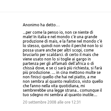
Anonimo ha detto…
C
....per come la penso io, non ce niente di
o
male! In italia e nel mondo c'è una grande
produzione di mais, e la fame nel mondo c'è
m
lo stesso, quindi non vedo il perchè non lo si
m
possa usare anche per altri scopi, come
bruciarlo per scaldarci. di certo il mais che
e
viene usato non lo si toglie ai gargo in
n
partenza per gli affamati dell'africa o di
chissà dove, e se ci sarà più richiesta, si farà
t
più produzione. ..... in cina mettono multe se
i
non finisci quello che hai nel piatto, a me
non sembra al quanto realistico, visto quello
che fanno nella vita quotidiana, mi
sembrerebbe una legge strana... comunque il
tuo sdegno mi sembra al quanto inutile.....
20 settembre 2008 alle ore 12:31