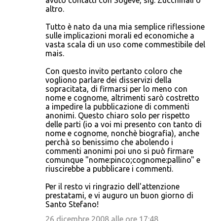
avuto contatti con Sogeve, sig. Zucchinali o
altro.
Tutto è nato da una mia semplice riflessione
sulle implicazioni morali ed economiche a
vasta scala di un uso come commestibile del
mais.
Con questo invito pertanto coloro che
vogliono parlare dei disservizi della
sopracitata, di firmarsi per lo meno con
nome e cognome, altrimenti sarò costretto
a impedire la pubblicazione di commenti
anonimi. Questo chiaro solo per rispetto
delle parti (io a voi mi presento con tanto di
nome e cognome, nonchè biografia), anche
perchà so benissimo che abolendo i
commenti anonimi poi uno si può firmare
comunque "nome:pinco;cognome:pallino" e
riuscirebbe a pubblicare i commenti.
Per il resto vi ringrazio dell'attenzione
prestatami, e vi auguro un buon giorno di
Santo Stefano!
26 dicembre 2008 alle ore 17:48