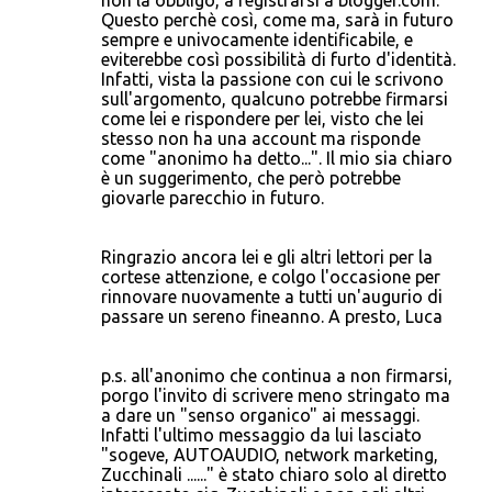
non la obbligo, a registrarsi a blogger.com.
Questo perchè così, come ma, sarà in futuro
sempre e univocamente identificabile, e
eviterebbe così possibilità di furto d'identità.
Infatti, vista la passione con cui le scrivono
sull'argomento, qualcuno potrebbe firmarsi
come lei e rispondere per lei, visto che lei
stesso non ha una account ma risponde
come "anonimo ha detto...". Il mio sia chiaro
è un suggerimento, che però potrebbe
giovarle parecchio in futuro.
Ringrazio ancora lei e gli altri lettori per la
cortese attenzione, e colgo l'occasione per
rinnovare nuovamente a tutti un'augurio di
passare un sereno fineanno. A presto, Luca
p.s. all'anonimo che continua a non firmarsi,
porgo l'invito di scrivere meno stringato ma
a dare un "senso organico" ai messaggi.
Infatti l'ultimo messaggio da lui lasciato
"sogeve, AUTOAUDIO, network marketing,
Zucchinali ......" è stato chiaro solo al diretto