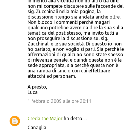
In merito alla vicenda non ho altro da dire,
non mi compete discutere sulle faccende del
sig. Zucchinali nella mia pagina, la
discussione ritengo sia andata anche oltre.
Non blocco i commenti perchè magari
qualcuno potrebbe avere da dire la sua sulla
tematica del post stesso, ma invito tutti a
non proseguire la discussione sul sig.
Zucchinali e le sue società. Di questo io non
ho parlato, e non voglio si parli. Sia perchè le
affermazioni di qualcuno sono state spesso
di rilevanza penale, e quindi questa non è la
sede appropriata, sia perchè questa non è
una rampa di lancio con cui effettuare
attacchi ad personam.
A presto,
Luca
1 febbraio 2009 alle ore 20:11
Creda the Major
ha detto…
Canaglia