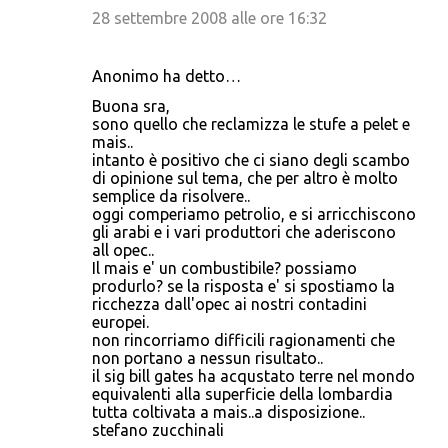
28 settembre 2008 alle ore 16:32
Anonimo ha detto…
Buona sra,
sono quello che reclamizza le stufe a pelet e
mais..
intanto è positivo che ci siano degli scambo
di opinione sul tema, che per altro è molto
semplice da risolvere..
oggi comperiamo petrolio, e si arricchiscono
gli arabi e i vari produttori che aderiscono
all opec..
Il mais e' un combustibile? possiamo
produrlo? se la risposta e' si spostiamo la
ricchezza dall'opec ai nostri contadini
europei.
non rincorriamo difficili ragionamenti che
non portano a nessun risultato..
il sig bill gates ha acqustato terre nel mondo
equivalenti alla superficie della lombardia
tutta coltivata a mais..a disposizione..
stefano zucchinali