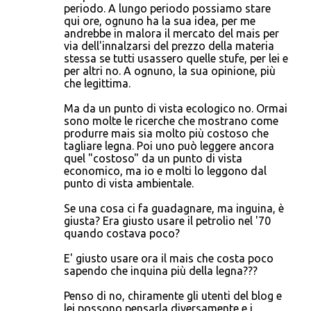
periodo. A lungo periodo possiamo stare
qui ore, ognuno ha la sua idea, per me
andrebbe in malora il mercato del mais per
via dell'innalzarsi del prezzo della materia
stessa se tutti usassero quelle stufe, per lei e
per altri no. A ognuno, la sua opinione, più
che legittima.
Ma da un punto di vista ecologico no. Ormai
sono molte le ricerche che mostrano come
produrre mais sia molto più costoso che
tagliare legna. Poi uno può leggere ancora
quel "costoso" da un punto di vista
economico, ma io e molti lo leggono dal
punto di vista ambientale.
Se una cosa ci fa guadagnare, ma inguina, è
giusta? Era giusto usare il petrolio nel '70
quando costava poco?
E' giusto usare ora il mais che costa poco
sapendo che inquina più della legna???
Penso di no, chiramente gli utenti del blog e
lei possono pensarla diversamente e i