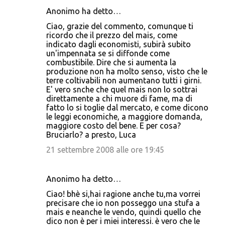
Anonimo ha detto…
Ciao, grazie del commento, comunque ti
ricordo che il prezzo del mais, come
indicato dagli economisti, subirà subito
un'impennata se si diffonde come
combustibile. Dire che si aumenta la
produzione non ha molto senso, visto che le
terre coltivabili non aumentano tutti i girni.
E' vero snche che quel mais non lo sottrai
direttamente a chi muore di fame, ma di
fatto lo si toglie dal mercato, e come dicono
le leggi economiche, a maggiore domanda,
maggiore costo del bene. E per cosa?
Bruciarlo? a presto, Luca
21 settembre 2008 alle ore 19:45
Anonimo ha detto…
Ciao! bhè si,hai ragione anche tu,ma vorrei
precisare che io non posseggo una stufa a
mais e neanche le vendo, quindi quello che
dico non è per i miei interessi. è vero che le