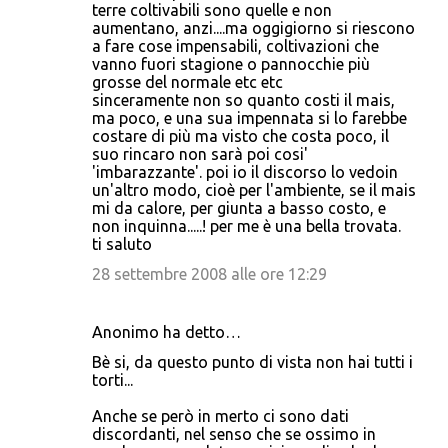
terre coltivabili sono quelle e non
aumentano, anzi....ma oggigiorno si riescono
a fare cose impensabili, coltivazioni che
vanno fuori stagione o pannocchie più
grosse del normale etc etc
sinceramente non so quanto costi il mais,
ma poco, e una sua impennata si lo farebbe
costare di più ma visto che costa poco, il
suo rincaro non sarà poi cosi'
'imbarazzante'. poi io il discorso lo vedoin
un'altro modo, cioè per l'ambiente, se il mais
mi da calore, per giunta a basso costo, e
non inquinna.....! per me è una bella trovata.
ti saluto
28 settembre 2008 alle ore 12:29
Anonimo ha detto…
Bè si, da questo punto di vista non hai tutti i
torti...
Anche se però in merto ci sono dati
discordanti, nel senso che se ossimo in