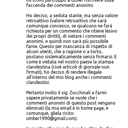
mi trovo purtroppo a dover riscrivere sulla
faccenda dei commenti anonimi.
Ho deciso, a seduta stante, ma senza valore
retroattivo (valore retroattivo che sarà
comunque concesso, se qualcuno ne farà
richiesta per un commento che ritiene lesivo
dei propri diritti), di vietare i commenti
anonimi, e quindi non sarà più possibile
farne. Questo per mancanza di rispetto di
alcuni utenti, che a ragione o a torto,
postano sistematicamente senza firmarsi. E
come è vietata nel nostro paese la stampa
clandestina (cioè articoli di giornale non
firmati), ho deciso di rendere illegale
all'interno del mio blog anche i commenti
clandestini.
Pertanto invito il sig. Zucchinali a farmi
sapere privatamente se vuole che i
commenti anonimi di questo post vengano
eliminati (la mia email è in home page, e
comunque, gliela ricito:
umber1990@gmail.com).