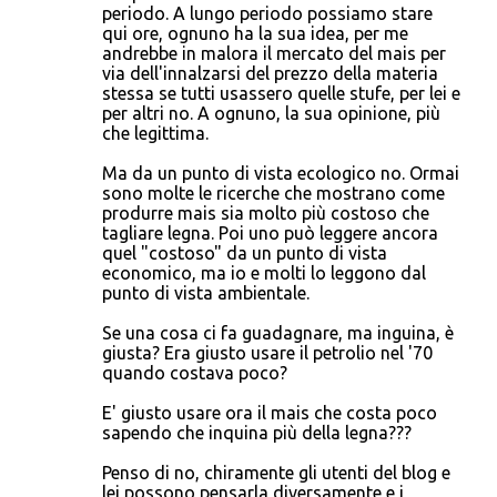
periodo. A lungo periodo possiamo stare
qui ore, ognuno ha la sua idea, per me
andrebbe in malora il mercato del mais per
via dell'innalzarsi del prezzo della materia
stessa se tutti usassero quelle stufe, per lei e
per altri no. A ognuno, la sua opinione, più
che legittima.
Ma da un punto di vista ecologico no. Ormai
sono molte le ricerche che mostrano come
produrre mais sia molto più costoso che
tagliare legna. Poi uno può leggere ancora
quel "costoso" da un punto di vista
economico, ma io e molti lo leggono dal
punto di vista ambientale.
Se una cosa ci fa guadagnare, ma inguina, è
giusta? Era giusto usare il petrolio nel '70
quando costava poco?
E' giusto usare ora il mais che costa poco
sapendo che inquina più della legna???
Penso di no, chiramente gli utenti del blog e
lei possono pensarla diversamente e i