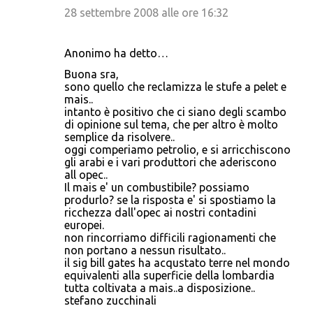
28 settembre 2008 alle ore 16:32
Anonimo ha detto…
Buona sra,
sono quello che reclamizza le stufe a pelet e
mais..
intanto è positivo che ci siano degli scambo
di opinione sul tema, che per altro è molto
semplice da risolvere..
oggi comperiamo petrolio, e si arricchiscono
gli arabi e i vari produttori che aderiscono
all opec..
Il mais e' un combustibile? possiamo
produrlo? se la risposta e' si spostiamo la
ricchezza dall'opec ai nostri contadini
europei.
non rincorriamo difficili ragionamenti che
non portano a nessun risultato..
il sig bill gates ha acqustato terre nel mondo
equivalenti alla superficie della lombardia
tutta coltivata a mais..a disposizione..
stefano zucchinali