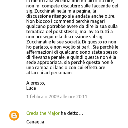
In merito alla vicenda non ho altro da dire,
non mi compete discutere sulle faccende del
sig. Zucchinali nella mia pagina, la
discussione ritengo sia andata anche oltre.
Non blocco i commenti perchè magari
qualcuno potrebbe avere da dire la sua sulla
tematica del post stesso, ma invito tutti a
non proseguire la discussione sul sig.
Zucchinali e le sue società. Di questo io non
ho parlato, e non voglio si parli. Sia perchè le
affermazioni di qualcuno sono state spesso
di rilevanza penale, e quindi questa non è la
sede appropriata, sia perchè questa non è
una rampa di lancio con cui effettuare
attacchi ad personam.
A presto,
Luca
1 febbraio 2009 alle ore 20:11
Creda the Major
ha detto…
Canaglia