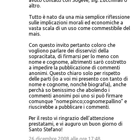
avuto contatti con Sogeve, sig. Zucchinali o
altro.
Tutto è nato da una mia semplice riflessione
sulle implicazioni morali ed economiche a
vasta scala di un uso come commestibile del
mais.
Con questo invito pertanto coloro che
vogliono parlare dei disservizi della
sopracitata, di firmarsi per lo meno con
nome e cognome, altrimenti sarò costretto
a impedire la pubblicazione di commenti
anonimi. Questo chiaro solo per rispetto
delle parti (io a voi mi presento con tanto di
nome e cognome, nonchè biografia), anche
perchà so benissimo che abolendo i
commenti anonimi poi uno si può firmare
comunque "nome:pinco;cognome:pallino" e
riuscirebbe a pubblicare i commenti.
Per il resto vi ringrazio dell'attenzione
prestatami, e vi auguro un buon giorno di
Santo Stefano!
26 dicembre 2008 alle ore 17:48