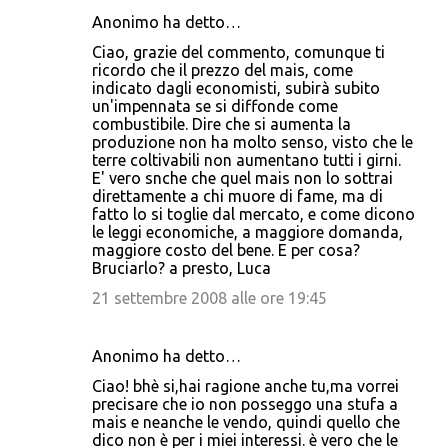
Anonimo ha detto…
Ciao, grazie del commento, comunque ti
ricordo che il prezzo del mais, come
indicato dagli economisti, subirà subito
un'impennata se si diffonde come
combustibile. Dire che si aumenta la
produzione non ha molto senso, visto che le
terre coltivabili non aumentano tutti i girni.
E' vero snche che quel mais non lo sottrai
direttamente a chi muore di fame, ma di
fatto lo si toglie dal mercato, e come dicono
le leggi economiche, a maggiore domanda,
maggiore costo del bene. E per cosa?
Bruciarlo? a presto, Luca
21 settembre 2008 alle ore 19:45
Anonimo ha detto…
Ciao! bhè si,hai ragione anche tu,ma vorrei
precisare che io non posseggo una stufa a
mais e neanche le vendo, quindi quello che
dico non è per i miei interessi. è vero che le