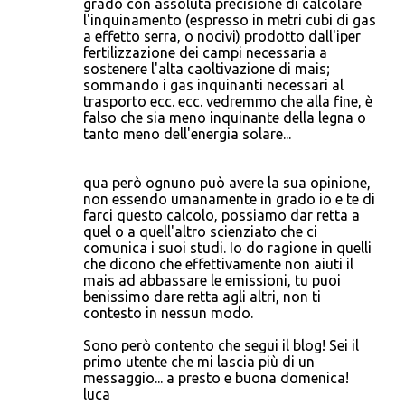
grado con assoluta precisione di calcolare
l'inquinamento (espresso in metri cubi di gas
a effetto serra, o nocivi) prodotto dall'iper
fertilizzazione dei campi necessaria a
sostenere l'alta caoltivazione di mais;
sommando i gas inquinanti necessari al
trasporto ecc. ecc. vedremmo che alla fine, è
falso che sia meno inquinante della legna o
tanto meno dell'energia solare...
qua però ognuno può avere la sua opinione,
non essendo umanamente in grado io e te di
farci questo calcolo, possiamo dar retta a
quel o a quell'altro scienziato che ci
comunica i suoi studi. Io do ragione in quelli
che dicono che effettivamente non aiuti il
mais ad abbassare le emissioni, tu puoi
benissimo dare retta agli altri, non ti
contesto in nessun modo.
Sono però contento che segui il blog! Sei il
primo utente che mi lascia più di un
messaggio... a presto e buona domenica!
luca