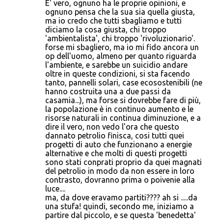
E' vero, ognuno ha le proprie opinioni, e
ognuno pensa che la sua sia quella giusta,
ma io credo che tutti sbagliamo e tutti
diciamo la cosa giusta, chi troppo
'ambientalista', chi troppo 'rivoluzionario'.
forse mi sbagliero, ma io mi fido ancora un
op dell'uomo, almeno per quanto riguarda
l'ambiente, e sarebbe un suicidio andare
oltre in queste condizioni, si sta facendo
tanto, pannelli solari, case ecosostenibili (ne
hanno costruita una a due passi da
casamia...), ma forse si dovrebbe fare di più,
la popolazione è in continuo aumento e le
risorse naturali in continua diminuzione, e a
dire il vero, non vedo l'ora che questo
dannato petrolio finisca, cosi tutti quei
progetti di auto che funzionano a energie
alternative e che molti di questi progetti
sono stati conprati proprio da quei magnati
del petrolio in modo da non essere in loro
contrasto, dovranno prima o poivenie alla
luce....
ma, da dove eravamo partiti???? ah si .....da
una stufa! quindi, secondo me, iniziamo a
partire dal piccolo, e se questa 'benedetta'