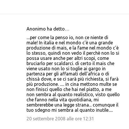
Anonimo ha detto…
C
....per come la penso io, non ce niente di
o
male! In italia e nel mondo c'è una grande
produzione di mais, e la fame nel mondo c'è
m
lo stesso, quindi non vedo il perchè non lo si
m
possa usare anche per altri scopi, come
bruciarlo per scaldarci. di certo il mais che
e
viene usato non lo si toglie ai gargo in
n
partenza per gli affamati dell'africa o di
chissà dove, e se ci sarà più richiesta, si farà
t
più produzione. ..... in cina mettono multe se
i
non finisci quello che hai nel piatto, a me
non sembra al quanto realistico, visto quello
che fanno nella vita quotidiana, mi
sembrerebbe una legge strana... comunque il
tuo sdegno mi sembra al quanto inutile.....
20 settembre 2008 alle ore 12:31