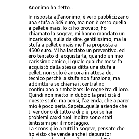
Anonimo ha detto…
In risposta all'anonimo, è vero pubblicizzano
una stufa a 349 euro, ma non è certo quella
a pellet e mais. Io ci ho provato, ho
chiamato la sogeve, mi hanno mandato un
incaricato, nulla da dire, gentilissimo, ma la
stufa a pellet e mais me l'ha proposta a
4500 euro. Mi ha lasciato un preventivo, ed
ero tentato di acquistarla, quando un mio
carissimo amico, il quale qualche mese fa
acquistò dalla stessa ditta una stufa a
pellet, non solo è ancora in attesa del
tecnico perchè la stufa non funziona, ma
addirittura se chiama il centralino
continuano a rimbalzarsi le rogne tra di loro.
Quindi non metto in dubbio la praticità di
queste stufe, ma bensì, l'azienda, che a parer
mio è poco seria. Sapete...quelle aziende che
ti vendono di tutto e di più, poi se hai
problemi caxxi tuoi. Inoltre sono stati
lentissimi per il montaggio.
La sconsiglio a tutti la sogeve, pensate che
ho visto che vende anche i depuratori