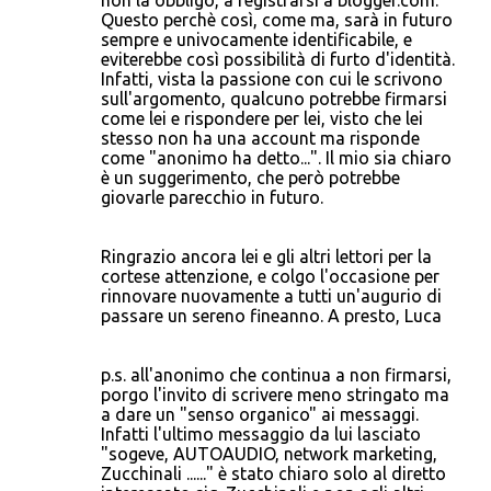
non la obbligo, a registrarsi a blogger.com.
Questo perchè così, come ma, sarà in futuro
sempre e univocamente identificabile, e
eviterebbe così possibilità di furto d'identità.
Infatti, vista la passione con cui le scrivono
sull'argomento, qualcuno potrebbe firmarsi
come lei e rispondere per lei, visto che lei
stesso non ha una account ma risponde
come "anonimo ha detto...". Il mio sia chiaro
è un suggerimento, che però potrebbe
giovarle parecchio in futuro.
Ringrazio ancora lei e gli altri lettori per la
cortese attenzione, e colgo l'occasione per
rinnovare nuovamente a tutti un'augurio di
passare un sereno fineanno. A presto, Luca
p.s. all'anonimo che continua a non firmarsi,
porgo l'invito di scrivere meno stringato ma
a dare un "senso organico" ai messaggi.
Infatti l'ultimo messaggio da lui lasciato
"sogeve, AUTOAUDIO, network marketing,
Zucchinali ......" è stato chiaro solo al diretto