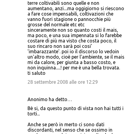
terre coltivabili sono quelle e non
aumentano, anzi....ma oggigiorno si riescono
a fare cose impensabili, coltivazioni che
vanno fuori stagione o pannocchie più
grosse del normale etc etc
sinceramente non so quanto costi il mais,
ma poco, e una sua impennata si lo farebbe
costare di più ma visto che costa poco, il
suo rincaro non sarà poi cosi'
'imbarazzante'. poi io il discorso lo vedoin
un'altro modo, cioè per l'ambiente, se il mais
mi da calore, per giunta a basso costo, e
non inquinna.....! per me è una bella trovata.
ti saluto
28 settembre 2008 alle ore 12:29
Anonimo ha detto…
Bè si, da questo punto di vista non hai tutti i
torti...
Anche se però in merto ci sono dati
discordanti, nel senso che se ossimo in