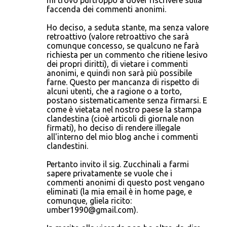
mi trovo purtroppo a dover riscrivere sulla
faccenda dei commenti anonimi.
Ho deciso, a seduta stante, ma senza valore
retroattivo (valore retroattivo che sarà
comunque concesso, se qualcuno ne farà
richiesta per un commento che ritiene lesivo
dei propri diritti), di vietare i commenti
anonimi, e quindi non sarà più possibile
farne. Questo per mancanza di rispetto di
alcuni utenti, che a ragione o a torto,
postano sistematicamente senza firmarsi. E
come è vietata nel nostro paese la stampa
clandestina (cioè articoli di giornale non
firmati), ho deciso di rendere illegale
all'interno del mio blog anche i commenti
clandestini.
Pertanto invito il sig. Zucchinali a farmi
sapere privatamente se vuole che i
commenti anonimi di questo post vengano
eliminati (la mia email è in home page, e
comunque, gliela ricito:
umber1990@gmail.com).