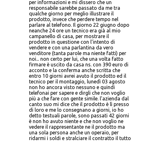
m
per informazioni e mi dissero che un
responsabile sarebbe passato da me tra
e
qualche giorno per meglio illustrare il
n
prodotto, invece che perdere tempo nel
parlare al telefono. Il giorno 22 giugno dopo
t
neanche 24 ore un tecnico era già al mio
i
campanello di casa, per mostrare il
prodotto in questione con l'intento di
vendere e con una parlantina da vero
venditore (tanta parole ma niente fatti) per
noi... non certo per lui, che una volta fatto
firmare è uscito da casa ns. con 390 euro di
acconto e la conferma anche scritta che
entro 10 giorni avrei avuto il prodotto ed il
tecnico per il montaggio, lunedì 03 agosto
non ho ancora visto nessuno e quindi
telefonai per sapere e dirgli che non voglio
più a che fare con gente simile. l'azienda dal
canto suo mi dice che il prodotto è lì presso
di loro e me lo consegnano a giorni, io ho
detto testuali parole, sono passati 42 giorni
è non ho avuto niente e che non voglio ne
vedere il rappresentante ne il prodotto ma
una sola persona anche un operaio, per
ridarmi i soldi e stralciare il contratto il tutto