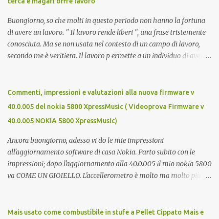
cerca e magari offre lavoro
Buongiorno, so che molti in questo periodo non hanno la fortuna
di avere un lavoro. " Il lavoro rende liberi ", una frase tristemente
conosciuta. Ma se non usata nel contesto di un campo di lavoro,
secondo me è veritiera. Il lavoro p ermette a un individuo di avere
ricchezza propria, e la ricchezza propria significa autonomia. E in
definitiva, l'autonomia (patrimoniale e morale) è il seme della
libertà. Mi auguro dunque questo elenco possa essere d'aiuto.
Commenti, impressioni e valutazioni alla nuova firmware v
Buona fortuna a tutti e buona giornata, Luca Zecca Jooble Trovit
40.0.005 del nokia 5800 XpressMusic ( Videoprova Firmware v
Monster Lavoro.org Cerco-Lavoro.info Jobcrawler
40.0.005 NOKIA 5800 XpressMusic)
CercoLavoro.com Motore Lavoro Subito.it (Sezione OFFERTE DI
LAVORO) Info Jobs
Ancora buongiorno, adesso vi do le mie impressioni
all'aggiornamento software di casa Nokia. Parto subito con le
impressioni; dopo l'aggiornamento alla 40.0.005 il mio nokia 5800
va COME UN GIOIELLO. L'accellerometro è molto ma molto più
reattivo. Quando lo giri digitando un sms esce subito la tastiera
estesa. Ora c'è anche lo scrolling cinetico. Nella barra contatti ora si
possono aggiungere più foto di persone e quindi più contatti
Mais usato come combustibile in stufe a Pellet Cippato Mais e