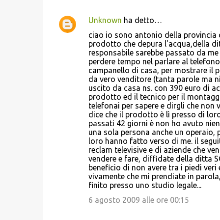
Unknown
ha detto…
C
ciao io sono antonio della provincia 
o
prodotto che depura l'acqua,della di
responsabile sarebbe passato da me tr
m
perdere tempo nel parlare al telefono
m
campanello di casa, per mostrare il p
da vero venditore (tanta parole ma nien
e
uscito da casa ns. con 390 euro di ac
n
prodotto ed il tecnico per il montag
telefonai per sapere e dirgli che non 
t
dice che il prodotto è lì presso di lo
i
passati 42 giorni è non ho avuto nien
una sola persona anche un operaio, per
loro hanno fatto verso di me. il segui
reclam televisive e di aziende che v
vendere e fare, diffidate della ditta
beneficio di non avere tra i piedi veri 
vivamente che mi prendiate in parola,
finito presso uno studio legale...
6 agosto 2009 alle ore 00:15