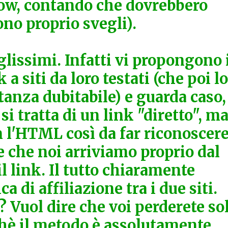
wow, contando che dovrebbero
ono proprio svegli).
eglissimi. Infatti vi propongono 
 a siti da loro testati (che poi lo
stanza dubitabile) e guarda caso,
i tratta di un link "diretto", m
n l'HTML così da far riconoscer
ne che noi arriviamo proprio dal
il link. Il tutto chiaramente
ca di affiliazione tra i due siti.
? Vuol dire che voi perderete so
rchè il metodo è assolutamente