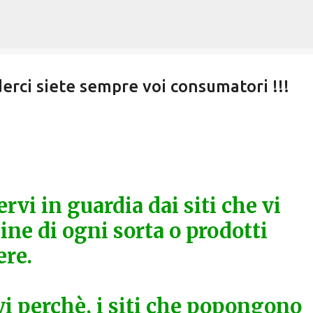
Passa ai contenuti principali
derci siete sempre voi consumatori !!!
rvi in guardia dai siti che vi
ne di ogni sorta o prodotti
ere.
 perchè, i siti che popongono