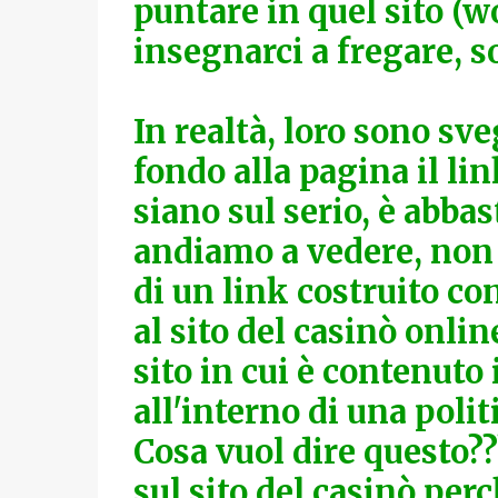
puntare in quel sito (
insegnarci a fregare, s
In realtà, loro sono sv
fondo alla pagina il link
siano sul serio, è abba
andiamo a vedere, non s
di un link costruito co
al sito del casinò onli
sito in cui è contenuto 
all'interno di una politi
Cosa vuol dire questo??
sul sito del casinò pe