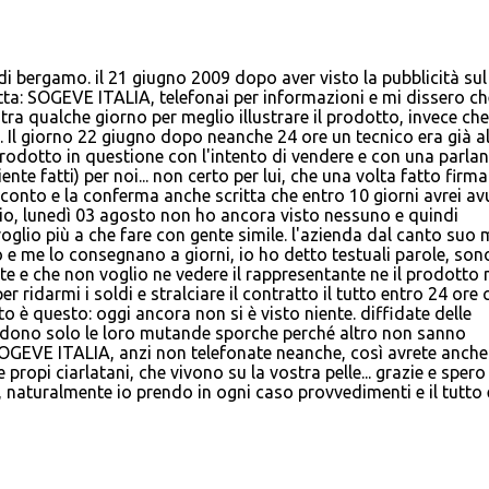
di bergamo. il 21 giugno 2009 dopo aver visto la pubblicità sul
tta: SOGEVE ITALIA, telefonai per informazioni e mi dissero ch
a qualche giorno per meglio illustrare il prodotto, invece che
. Il giorno 22 giugno dopo neanche 24 ore un tecnico era già a
rodotto in questione con l'intento di vendere e con una parlan
te fatti) per noi... non certo per lui, che una volta fatto firma
conto e la conferma anche scritta che entro 10 giorni avrei avu
gio, lunedì 03 agosto non ho ancora visto nessuno e quindi
voglio più a che fare con gente simile. l'azienda dal canto suo 
ro e me lo consegnano a giorni, io ho detto testuali parole, son
te e che non voglio ne vedere il rappresentante ne il prodotto
 ridarmi i soldi e stralciare il contratto il tutto entro 24 ore
to è questo: oggi ancora non si è visto niente. diffidate delle
endono solo le loro mutande sporche perché altro non sanno
 SOGEVE ITALIA, anzi non telefonate neanche, così avrete anche 
e propi ciarlatani, che vivono su la vostra pelle... grazie e spero
 naturalmente io prendo in ogni caso provvedimenti e il tutto 