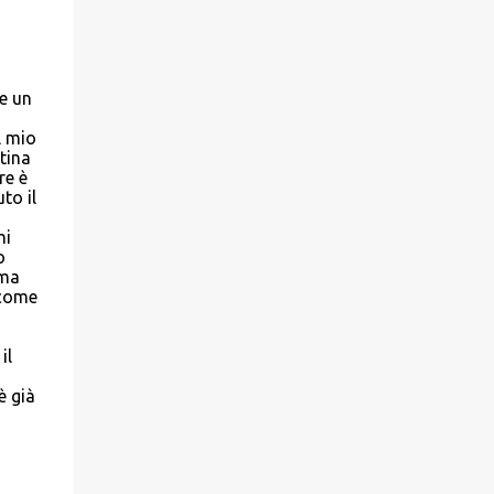
e un
l mio
tina
re è
to il
mi
o
 ma
 come
il
è già