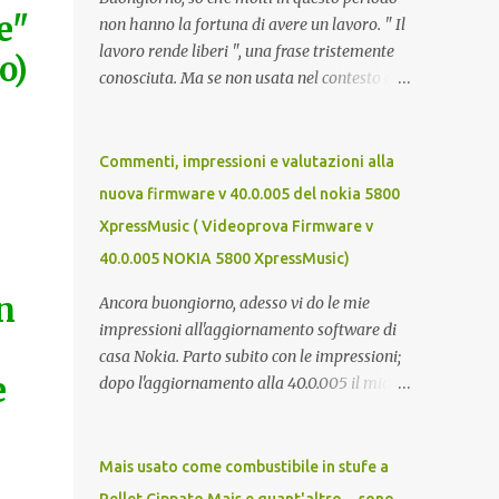
e"
non hanno la fortuna di avere un lavoro. " Il
lavoro rende liberi ", una frase tristemente
o)
conosciuta. Ma se non usata nel contesto di
un campo di lavoro, secondo me è veritiera.
Il lavoro p ermette a un individuo di avere
ricchezza propria, e la ricchezza propria
Commenti, impressioni e valutazioni alla
significa autonomia. E in definitiva,
nuova firmware v 40.0.005 del nokia 5800
l'autonomia (patrimoniale e morale) è il
XpressMusic ( Videoprova Firmware v
seme della libertà. Mi auguro dunque questo
40.0.005 NOKIA 5800 XpressMusic)
elenco possa essere d'aiuto. Buona fortuna a
tutti e buona giornata, Luca Zecca Jooble
n
Ancora buongiorno, adesso vi do le mie
Trovit Monster Lavoro.org Cerco-
impressioni all'aggiornamento software di
Lavoro.info Jobcrawler CercoLavoro.com
casa Nokia. Parto subito con le impressioni;
Motore Lavoro Subito.it (Sezione OFFERTE
e
dopo l'aggiornamento alla 40.0.005 il mio
DI LAVORO) Info Jobs
nokia 5800 va COME UN GIOIELLO.
L'accellerometro è molto ma molto più
reattivo. Quando lo giri digitando un sms
Mais usato come combustibile in stufe a
esce subito la tastiera estesa. Ora c'è anche lo