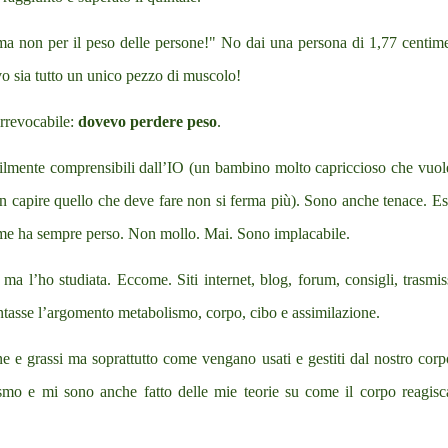
e; ma non per il peso delle persone!" No dai una persona di 1,77 centime
o sia tutto un unico pezzo di muscolo!
irrevocabile:
dovevo perdere peso
.
acilmente comprensibili dall’IO (un bambino molto capriccioso che vuol
on capire quello che deve fare non si ferma più). Sono anche tenace. Es
n me ha sempre perso. Non mollo. Mai. Sono implacabile.
ma l’ho studiata. Eccome. Siti internet, blog, forum, consigli, trasmis
ontasse l’argomento metabolismo, corpo, cibo e assimilazione.
ne e grassi ma soprattutto come vengano usati e gestiti dal nostro cor
mo e mi sono anche fatto delle mie teorie su come il corpo reagisc