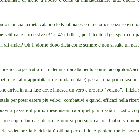
ndo si inizia la dieta calando le Kcal ma essere metodici senza se e sen
 settimane successive (3^ e 4^ di dieta, per intenderci) si sgarra un p
n gli amici? Ok il giorno dopo dieta come sempre e non si salta un pas
l nostro corpo frutto di millenni di adattamento come raccoglitori/cacc
petto agli altri approfittatori è fondamentale) passata una prima fase in 
ione arriva in una fase dove innesca un vero e proprio “volano”.
Inizia 
le per poter essere più veloci, combattivi e quindi efficaci nella ricer
bravi a passare il primo mese insomma a quel punto sarà il nostro co
tante capire fin da subito che non si può solo calare il cibo: va aum
e da sedentari: la bicicletta è ottima per chi deve perdere molto peso