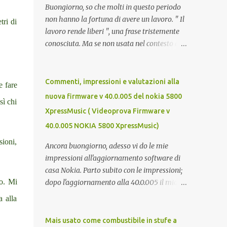
Buongiorno, so che molti in questo periodo
non hanno la fortuna di avere un lavoro. " Il
tri di
lavoro rende liberi ", una frase tristemente
conosciuta. Ma se non usata nel contesto di
un campo di lavoro, secondo me è veritiera.
Il lavoro p ermette a un individuo di avere
ricchezza propria, e la ricchezza propria
Commenti, impressioni e valutazioni alla
e fare
significa autonomia. E in definitiva,
nuova firmware v 40.0.005 del nokia 5800
sì chi
l'autonomia (patrimoniale e morale) è il
XpressMusic ( Videoprova Firmware v
seme della libertà. Mi auguro dunque questo
40.0.005 NOKIA 5800 XpressMusic)
elenco possa essere d'aiuto. Buona fortuna a
tutti e buona giornata, Luca Zecca Jooble
sioni,
Ancora buongiorno, adesso vi do le mie
Trovit Monster Lavoro.org Cerco-
impressioni all'aggiornamento software di
Lavoro.info Jobcrawler CercoLavoro.com
casa Nokia. Parto subito con le impressioni;
Motore Lavoro Subito.it (Sezione OFFERTE
po. Mi
dopo l'aggiornamento alla 40.0.005 il mio
DI LAVORO) Info Jobs
nokia 5800 va COME UN GIOIELLO.
a alla
L'accellerometro è molto ma molto più
reattivo. Quando lo giri digitando un sms
Mais usato come combustibile in stufe a