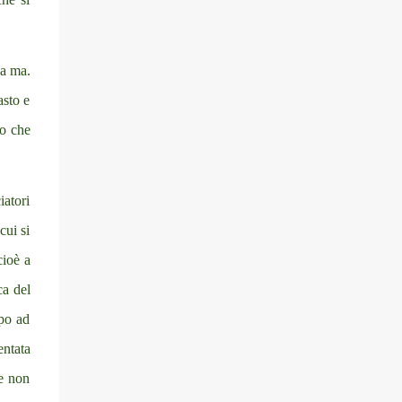
non dire bandite! In Cina mettono una multa
per chi lascia avanzi al ristorante, e da noi
bruciano cibo per scaldarsi! V E R G O G N A !
Ecologiche??? Ecologiche un bel niente...
za ma.
basta guardare report, in una puntata
asto e
hanno spiegato come l'iperfertilizzazione
to che
dei campi provochi emissioni devastanti di
nitrati nell'atmosfera e comunque la CO2
emessa dalle macchine agricole e da...
iatori
cui si
cioè a
ca del
rpo ad
entata
 e non