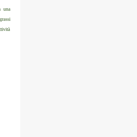
a una
grassi
ività