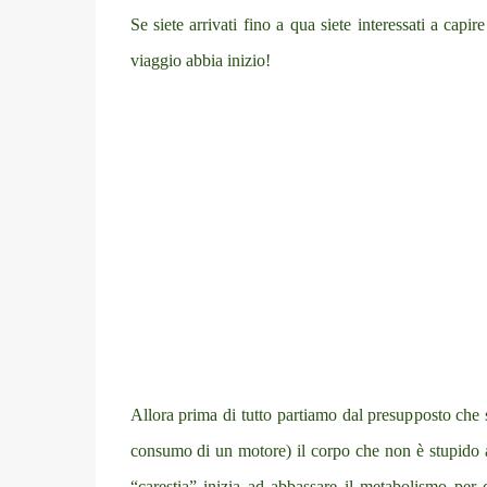
Se siete arrivati fino a qua siete interessati a capi
viaggio abbia inizio!
Allora prima di tutto partiamo dal presupposto che s
consumo di un motore) il corpo che non è stupido an
“carestia” inizia ad abbassare il metabolismo per