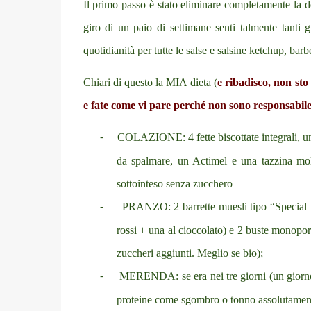
Il primo passo è stato eliminare completamente la do
giro di un paio di settimane senti talmente tanti 
quotidianità per tutte le salse e salsine ketchup, barb
Chiari di questo la MIA dieta (
e ribadisco, non st
e fate come vi pare perché non sono responsabile
COLAZIONE: 4 fette biscottate integrali, 
-
da spalmare, un Actimel e una tazzina mo
sottointeso senza zucchero
PRANZO: 2 barrette muesli tipo “Special K” 
-
rossi + una al cioccolato) e 2 buste monopor
zuccheri aggiunti. Meglio se bio);
MERENDA: se era nei tre giorni (un giorno 
-
proteine come sgombro o tonno assolutament