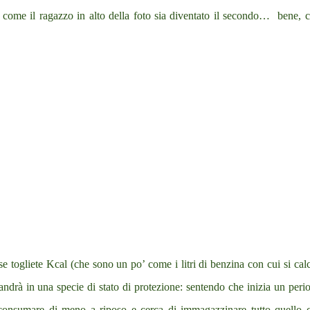
re come il ragazzo in alto della foto sia diventato il secondo…
bene, 
e togliete Kcal (che sono un po’ come i litri di benzina con cui si calc
drà in una specie di stato di protezione: sentendo che inizia un peri
 consumare di meno a riposo e cerca di immagazzinare tutto quello 