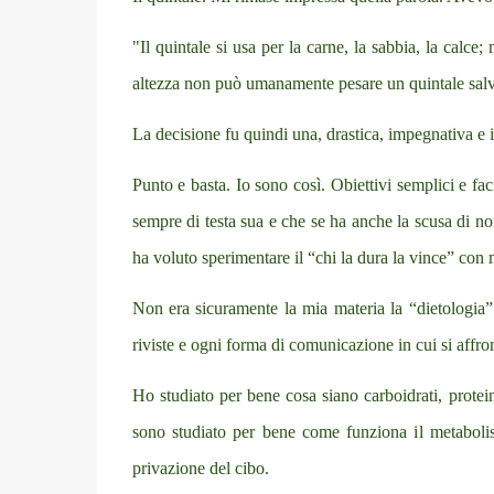
"Il quintale si usa per la carne, la sabbia, la calc
altezza non può umanamente pesare un quintale salv
La decisione fu quindi una, drastica, impegnativa e 
Punto e basta. Io sono così. Obiettivi semplici e f
sempre di testa sua e che se ha anche la scusa di n
ha voluto sperimentare il “chi la dura la vince” co
Non era sicuramente la mia materia la “dietologia” 
riviste e ogni forma di comunicazione in cui si affr
Ho studiato per bene cosa siano carboidrati, protei
sono studiato per bene come funziona il metabolis
privazione del cibo.