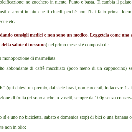
lcificazione: no zucchero in niente. Punto e basta. Ti cambia il palato
gusti e aromi in più che ti chiedi perché non l’hai fatto prima. Idem
ecue etc.
o dando consigli medici e non sono un medico. Leggetela come una s
 della salute di nessuno
) nel primo mese si è composta di:
un monoporzione di marmellata
lto abbondante di caffè macchiato (poco meno di un cappuccino) s
(qui datevi un premio, dai siete bravi, non carcerati, io facevo: 1 ai 
zione di frutta (ci sono anche in vasetti, sempre da 100g senza conserv
sì e uno no bicicletta, sabato e domenica stop) di bici o una banana o
e non in olio;