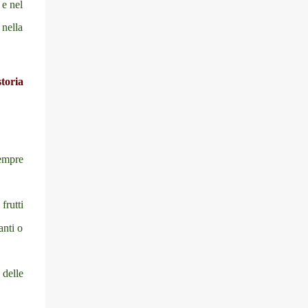
 e nel
 nella
toria
empre
frutti
anti o
 delle