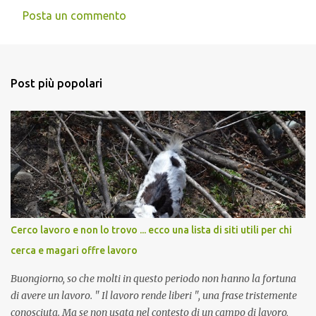
Posta un commento
C
o
m
Post più popolari
m
e
n
t
i
Cerco lavoro e non lo trovo ... ecco una lista di siti utili per chi
cerca e magari offre lavoro
Buongiorno, so che molti in questo periodo non hanno la fortuna
di avere un lavoro. " Il lavoro rende liberi ", una frase tristemente
conosciuta. Ma se non usata nel contesto di un campo di lavoro,