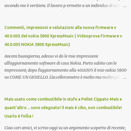
secondo me è veritiera. Il lavoro p ermette a un individuo di avere
ricchezza propria, e la ricchezza propria significa autonomia. E in
definitiva, l'autonomia (patrimoniale e morale) è il seme della
libertà. Mi auguro dunque questo elenco possa essere d'aiuto.
Commenti, impressioni e valutazioni alla nuova firmware v
Buona fortuna a tutti e buona giornata, Luca Zecca Jooble Trovit
40.0.005 del nokia 5800 XpressMusic ( Videoprova Firmware v
Monster Lavoro.org Cerco-Lavoro.info Jobcrawler
40.0.005 NOKIA 5800 XpressMusic)
CercoLavoro.com Motore Lavoro Subito.it (Sezione OFFERTE DI
LAVORO) Info Jobs
Ancora buongiorno, adesso vi do le mie impressioni
all'aggiornamento software di casa Nokia. Parto subito con le
impressioni; dopo l'aggiornamento alla 40.0.005 il mio nokia 5800
va COME UN GIOIELLO. L'accellerometro è molto ma molto più
reattivo. Quando lo giri digitando un sms esce subito la tastiera
estesa. Ora c'è anche lo scrolling cinetico. Nella barra contatti ora si
possono aggiungere più foto di persone e quindi più contatti
Mais usato come combustibile in stufe a Pellet Cippato Mais e
direttamente sulla home. Parere totalemente positivo,
quant'altro ... sono sdegnato! Il mais è cibo, non combustibile!
aggiornate!!! Ma cosa meglio di un video può descriverlo? Ecco
Usarlo è follia !
allora un video del nokia aggiornato... Buona visione e ancora
buona domenica, Luca Zecca Ecco i miglioramenti apportati
Ciao cari amici, vi scrivo oggi su un argomento scoperto di recente,