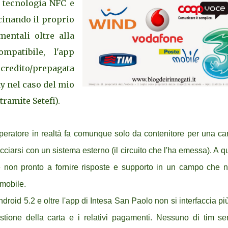
a tecnologia NFC e
inando il proprio
entali oltre alla
patibile, l'app
 credito/prepagata
y nel caso del mio
tramite Setefi).
operatore in realtà fa comunque solo da contenitore per una car
iarsi con un sistema esterno (il circuito che l'ha emessa). A q
te non pronto a fornire risposte e supporto in un campo che 
 mobile.
Android 5.2 e oltre l'app di Intesa San Paolo non si interfaccia p
stione della carta e i relativi pagamenti. Nessuno di tim s