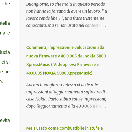
a che
Buongiorno, so che molti in questo periodo
non hanno la fortuna di avere un lavoro. " Il
lavoro rende liberi ", una frase tristemente
tella
conosciuta. Ma se non usata nel contesto di
un campo di lavoro, secondo me è veritiera.
rla e
Il lavoro p ermette a un individuo di avere
ricchezza propria, e la ricchezza propria
Commenti, impressioni e valutazioni alla
ducia
significa autonomia. E in definitiva,
nuova firmware v 40.0.005 del nokia 5800
l'autonomia (patrimoniale e morale) è il
ci si
XpressMusic ( Videoprova Firmware v
seme della libertà. Mi auguro dunque questo
se ne
40.0.005 NOKIA 5800 XpressMusic)
elenco possa essere d'aiuto. Buona fortuna a
o.
tutti e buona giornata, Luca Zecca Jooble
Ancora buongiorno, adesso vi do le mie
Trovit Monster Lavoro.org Cerco-
impressioni all'aggiornamento software di
Lavoro.info Jobcrawler CercoLavoro.com
casa Nokia. Parto subito con le impressioni;
Motore Lavoro Subito.it (Sezione OFFERTE
dopo l'aggiornamento alla 40.0.005 il mio
DI LAVORO) Info Jobs
nokia 5800 va COME UN GIOIELLO.
L'accellerometro è molto ma molto più
evita
reattivo. Quando lo giri digitando un sms
Mais usato come combustibile in stufe a