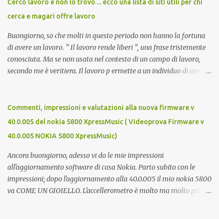
Cerco lavoro e non lo trovo ... ecco una lista di siti utili per chi
cerca e magari offre lavoro
Buongiorno, so che molti in questo periodo non hanno la fortuna
di avere un lavoro. " Il lavoro rende liberi ", una frase tristemente
conosciuta. Ma se non usata nel contesto di un campo di lavoro,
secondo me è veritiera. Il lavoro p ermette a un individuo di avere
ricchezza propria, e la ricchezza propria significa autonomia. E in
definitiva, l'autonomia (patrimoniale e morale) è il seme della
libertà. Mi auguro dunque questo elenco possa essere d'aiuto.
Commenti, impressioni e valutazioni alla nuova firmware v
Buona fortuna a tutti e buona giornata, Luca Zecca Jooble Trovit
40.0.005 del nokia 5800 XpressMusic ( Videoprova Firmware v
Monster Lavoro.org Cerco-Lavoro.info Jobcrawler
40.0.005 NOKIA 5800 XpressMusic)
CercoLavoro.com Motore Lavoro Subito.it (Sezione OFFERTE DI
LAVORO) Info Jobs
Ancora buongiorno, adesso vi do le mie impressioni
all'aggiornamento software di casa Nokia. Parto subito con le
impressioni; dopo l'aggiornamento alla 40.0.005 il mio nokia 5800
va COME UN GIOIELLO. L'accellerometro è molto ma molto più
reattivo. Quando lo giri digitando un sms esce subito la tastiera
estesa. Ora c'è anche lo scrolling cinetico. Nella barra contatti ora si