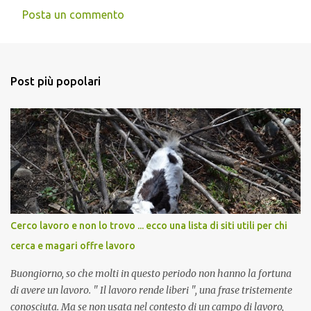
Posta un commento
C
o
m
Post più popolari
m
e
n
t
i
Cerco lavoro e non lo trovo ... ecco una lista di siti utili per chi
cerca e magari offre lavoro
Buongiorno, so che molti in questo periodo non hanno la fortuna
di avere un lavoro. " Il lavoro rende liberi ", una frase tristemente
conosciuta. Ma se non usata nel contesto di un campo di lavoro,