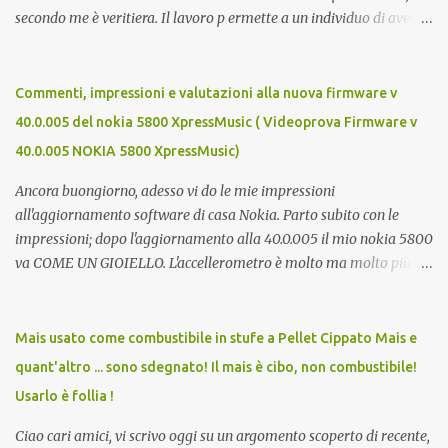
secondo me è veritiera. Il lavoro p ermette a un individuo di avere
ricchezza propria, e la ricchezza propria significa autonomia. E in
definitiva, l'autonomia (patrimoniale e morale) è il seme della
libertà. Mi auguro dunque questo elenco possa essere d'aiuto.
Commenti, impressioni e valutazioni alla nuova firmware v
Buona fortuna a tutti e buona giornata, Luca Zecca Jooble Trovit
40.0.005 del nokia 5800 XpressMusic ( Videoprova Firmware v
Monster Lavoro.org Cerco-Lavoro.info Jobcrawler
40.0.005 NOKIA 5800 XpressMusic)
CercoLavoro.com Motore Lavoro Subito.it (Sezione OFFERTE DI
LAVORO) Info Jobs
Ancora buongiorno, adesso vi do le mie impressioni
all'aggiornamento software di casa Nokia. Parto subito con le
impressioni; dopo l'aggiornamento alla 40.0.005 il mio nokia 5800
va COME UN GIOIELLO. L'accellerometro è molto ma molto più
reattivo. Quando lo giri digitando un sms esce subito la tastiera
estesa. Ora c'è anche lo scrolling cinetico. Nella barra contatti ora si
possono aggiungere più foto di persone e quindi più contatti
Mais usato come combustibile in stufe a Pellet Cippato Mais e
direttamente sulla home. Parere totalemente positivo,
quant'altro ... sono sdegnato! Il mais è cibo, non combustibile!
aggiornate!!! Ma cosa meglio di un video può descriverlo? Ecco
Usarlo è follia !
allora un video del nokia aggiornato... Buona visione e ancora
buona domenica, Luca Zecca Ecco i miglioramenti apportati
Ciao cari amici, vi scrivo oggi su un argomento scoperto di recente,