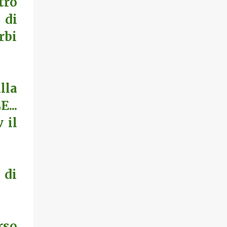
tro
 di
rbi
lla
...
 il
 di
rso