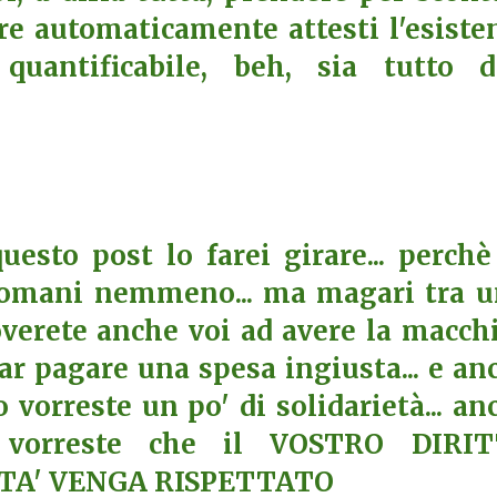
ere automaticamente attesti l'esiste
uantificabile, beh, sia tutto d
questo post lo farei girare... perchè
 domani nemmeno... ma magari tra u
roverete anche voi ad avere la macch
ar pagare una spesa ingiusta... e an
vorreste un po' di solidarietà... an
vorreste che il VOSTRO DIRI
TA' VENGA RISPETTATO