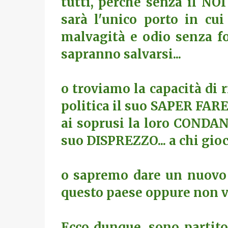
tutti, perchè senza il NO
sarà l'unico porto in cui
malvagità e odio senza fo
sapranno salvarsi...
o troviamo la capacità di r
politica il suo SAPER FARE.
ai soprusi la loro CONDANNA
suo DISPREZZO... a chi gioc
o sapremo dare un nuovo i
questo paese oppure non vi 
Ecco dunque, sono partito