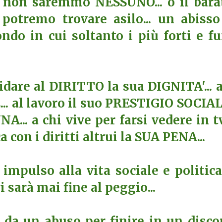
I non saremmo NESSUNO... o il bara
 potremo trovare asilo... un abisso
ndo in cui soltanto i più forti e fu
idare al DIRITTO la sua DIGNITA'... a
.. al lavoro il suo PRESTIGIO SOCIALE
... a chi vive per farsi vedere in tv
a con i diritti altrui la SUA PENA...
mpulso alla vita sociale e politica
sarà mai fine al peggio...
 da un abuso per finire in un disco