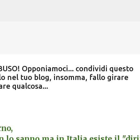
Passa ai contenuti principali
 ABUSO! Opponiamoci... condividi questo
o nel tuo blog, insomma, fallo girare
are qualcosa...
no,
 lo sanno ma in Italia esiste il "diri