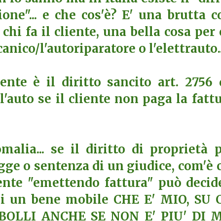
ione"... e che cos'è? E' una brutta c
chi fa il cliente, una bella cosa per 
canico/l'autoriparatore o l'elettrauto..
ente è il diritto sancito art. 2756 
 l'auto se il cliente non paga la fattu
alia... se il diritto di proprietà 
egge o sentenza di un giudice, com'è 
nte "emettendo fattura" può decid
 di un bene mobile CHE E' MIO, SU 
BOLLI ANCHE SE NON E' PIU' DI 