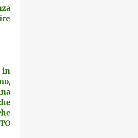
nza
ire
 in
no,
ina
che
che
TTO