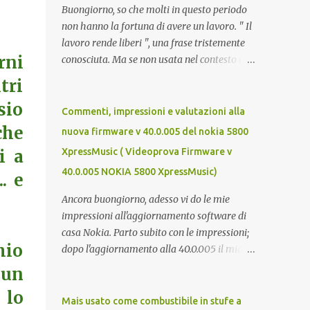
Buongiorno, so che molti in questo periodo
non hanno la fortuna di avere un lavoro. " Il
lavoro rende liberi ", una frase tristemente
rni
conosciuta. Ma se non usata nel contesto di
un campo di lavoro, secondo me è veritiera.
tri
Il lavoro p ermette a un individuo di avere
sio
ricchezza propria, e la ricchezza propria
Commenti, impressioni e valutazioni alla
significa autonomia. E in definitiva,
che
nuova firmware v 40.0.005 del nokia 5800
l'autonomia (patrimoniale e morale) è il
i a
XpressMusic ( Videoprova Firmware v
seme della libertà. Mi auguro dunque questo
40.0.005 NOKIA 5800 XpressMusic)
. e
elenco possa essere d'aiuto. Buona fortuna a
tutti e buona giornata, Luca Zecca Jooble
Ancora buongiorno, adesso vi do le mie
Trovit Monster Lavoro.org Cerco-
impressioni all'aggiornamento software di
Lavoro.info Jobcrawler CercoLavoro.com
casa Nokia. Parto subito con le impressioni;
Motore Lavoro Subito.it (Sezione OFFERTE
mio
dopo l'aggiornamento alla 40.0.005 il mio
DI LAVORO) Info Jobs
nokia 5800 va COME UN GIOIELLO.
 un
L'accellerometro è molto ma molto più
 lo
reattivo. Quando lo giri digitando un sms
Mais usato come combustibile in stufe a