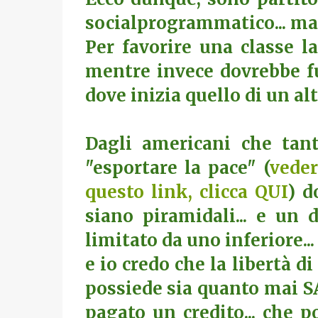
socialprogrammatico... ma
Per favorire una classe lav
mentre invece dovrebbe fu
dove inizia quello di un altr
Dagli americani che tan
"esportare la pace" (
veder
questo link, clicca QUI
) d
siano piramidali... e un
limitato da uno inferiore..
e io credo che la libertà d
possiede sia quanto mai S
pagato un credito... che p