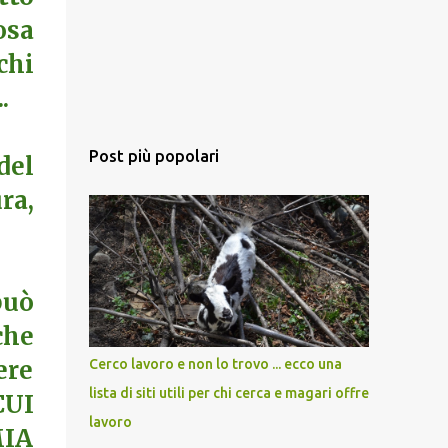
osa
chi
.
Post più popolari
del
ra,
può
che
ere
Cerco lavoro e non lo trovo ... ecco una
lista di siti utili per chi cerca e magari offre
CUI
lavoro
MIA