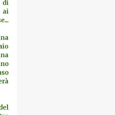
non dire bandite! In Cina mettono una multa
 di
per chi lascia avanzi al ristorante, e da noi
 ai
bruciano cibo per scaldarsi! V E R G O G N A !
...
Ecologiche??? Ecologiche un bel niente...
basta guardare report, in una puntata
hanno spiegato come l'iperfertilizzazione
ina
dei campi provochi emissioni devastanti di
nitrati nell'atmosfera e comunque la CO2
aio
emessa dalle macchine agricole e da...
una
uno
aso
erà
del