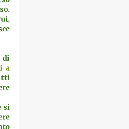
so.
ui,
sce
 di
i a
tti
ere
 si
ere
ato