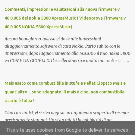
definitiva, l'autonomia (patrimoniale e morale) è il seme della
libertà. Mi auguro dunque questo elenco possa essere d'aiuto.
Commenti, impressioni e valutazioni alla nuova firmware v
Buona fortuna a tutti e buona giornata, Luca Zecca Jooble Trovit
40.0.005 del nokia 5800 XpressMusic ( Videoprova Firmware v
Monster Lavoro.org Cerco-Lavoro.info Jobcrawler
40.0.005 NOKIA 5800 XpressMusic)
CercoLavoro.com Motore Lavoro Subito.it (Sezione OFFERTE DI
LAVORO) Info Jobs
Ancora buongiorno, adesso vi do le mie impressioni
all'aggiornamento software di casa Nokia. Parto subito con le
impressioni; dopo l'aggiornamento alla 40.0.005 il mio nokia 5800
va COME UN GIOIELLO. L'accellerometro è molto ma molto più
reattivo. Quando lo giri digitando un sms esce subito la tastiera
estesa. Ora c'è anche lo scrolling cinetico. Nella barra contatti ora si
possono aggiungere più foto di persone e quindi più contatti
Mais usato come combustibile in stufe a Pellet Cippato Mais e
direttamente sulla home. Parere totalemente positivo,
quant'altro ... sono sdegnato! Il mais è cibo, non combustibile!
aggiornate!!! Ma cosa meglio di un video può descriverlo? Ecco
Usarlo è follia !
allora un video del nokia aggiornato... Buona visione e ancora
buona domenica, Luca Zecca Ecco i miglioramenti apportati
Ciao cari amici, vi scrivo oggi su un argomento scoperto di recente,
dall'aggiornamento: scrolling cinetico ma non completo ossia nel
precisamente stamani. Ho visto infatti la pubblicità di un
menu applicazioni non va home con widget stile nokia 5530;
produttore di stufe a pellet che in alternativa bruciavano mais.
This site uses cookies from Google to deliver its services
ricezione chiamate stile n97 se si ha il blocco attivato;
Mais???? Bruciare mais?????? Ebbene si, centinaia di milioni di