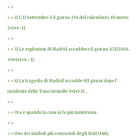
> >
> > 2) L'11 Settembre è il giorno 254 del calendario. Di nuovo
2+5+4=11.
> >
> > 3) Le esplosioni di Madrid accaddero il giorno 3/11/2004.
3+1+1+2+4= 11.
> >
> > 4) La tragedia di Madrid accadde 911 giorni dopo l'
incidente delle Torri Gemelle 9+1+1=11....
> >
> > Ora è quando la cosa si fa più misteriosa.
> >
> > Uno dei simboli più conosciuti degli Stati Uniti,