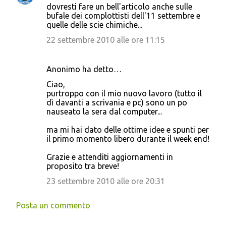
dovresti fare un bell'articolo anche sulle
o
bufale dei complottisti dell'11 settembre e
quelle delle scie chimiche...
m
m
22 settembre 2010 alle ore 11:15
e
n
Anonimo ha detto…
t
Ciao,
purtroppo con il mio nuovo lavoro (tutto il
i
dì davanti a scrivania e pc) sono un po
nauseato la sera dal computer...
ma mi hai dato delle ottime idee e spunti per
il primo momento libero durante il week end!
Grazie e attenditi aggiornamenti in
proposito tra breve!
23 settembre 2010 alle ore 20:31
Posta un commento