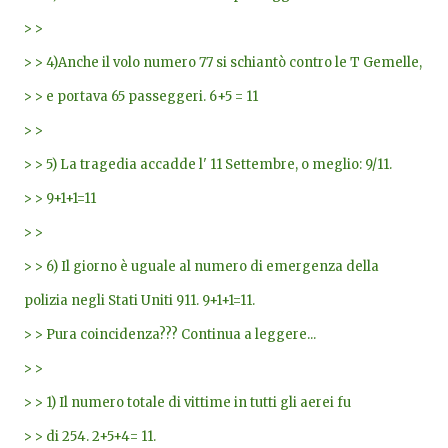
> >
> > 4)Anche il volo numero 77 si schiantò contro le T Gemelle,
> > e portava 65 passeggeri. 6+5 = 11
> >
> > 5) La tragedia accadde l' 11 Settembre, o meglio: 9/11.
> > 9+1+1=11
> >
> > 6) Il giorno è uguale al numero di emergenza della
polizia negli Stati Uniti 911. 9+1+1=11.
> > Pura coincidenza??? Continua a leggere...
> >
> > 1) Il numero totale di vittime in tutti gli aerei fu
> > di 254. 2+5+4= 11.