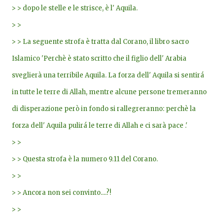
> > dopo le stelle e le strisce, è l' Aquila.
> >
> > La seguente strofa è tratta dal Corano, il libro sacro
Islamico 'Perchè è stato scritto che il figlio dell' Arabia
sveglierà una terribile Aquila. La forza dell' Aquila si sentirá
in tutte le terre di Allah, mentre alcune persone tremeranno
di disperazione però in fondo si rallegreranno: perchè la
forza dell' Aquila pulirá le terre di Allah e ci sarà pace .'
> >
> > Questa strofa è la numero 9.11 del Corano.
> >
> > Ancora non sei convinto....?!
> >