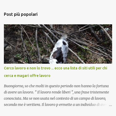
Post più popolari
Cerco lavoro e non lo trovo ... ecco una lista di siti utili per chi
cerca e magari offre lavoro
Buongiorno, so che molti in questo periodo non hanno la fortuna
di avere un lavoro. " Il lavoro rende liberi ", una frase tristemente
conosciuta. Ma se non usata nel contesto di un campo di lavoro,
secondo me è veritiera. Il lavoro p ermette a un individuo di avere
ricchezza propria, e la ricchezza propria significa autonomia. E in