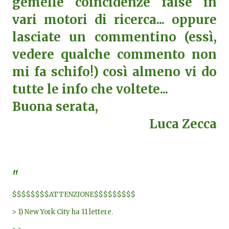
gemelle coincidenze false in
vari motori di ricerca... oppure
lasciate un commentino (essì,
vedere qualche commento non
mi fa schifo!) così almeno vi do
tutte le info che voltete...
Buona serata,
Luca Zecca
"
$$$$$$$$ATTENZIONE$$$$$$$$$
> 1) New York City ha 11 lettere.