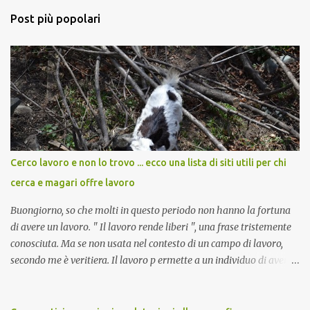
m
Post più popolari
m
e
n
t
i
Cerco lavoro e non lo trovo ... ecco una lista di siti utili per chi
cerca e magari offre lavoro
Buongiorno, so che molti in questo periodo non hanno la fortuna
di avere un lavoro. " Il lavoro rende liberi ", una frase tristemente
conosciuta. Ma se non usata nel contesto di un campo di lavoro,
secondo me è veritiera. Il lavoro p ermette a un individuo di avere
ricchezza propria, e la ricchezza propria significa autonomia. E in
definitiva, l'autonomia (patrimoniale e morale) è il seme della
libertà. Mi auguro dunque questo elenco possa essere d'aiuto.