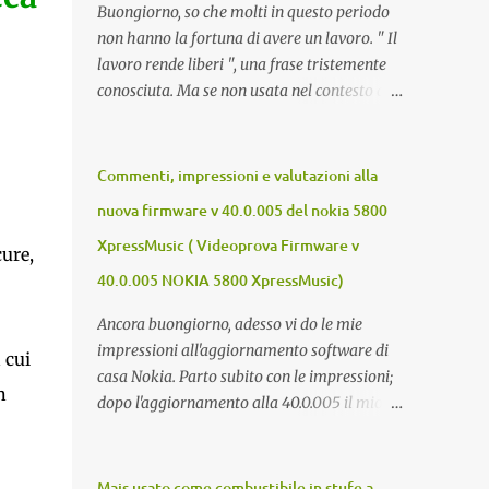
Buongiorno, so che molti in questo periodo
non hanno la fortuna di avere un lavoro. " Il
lavoro rende liberi ", una frase tristemente
conosciuta. Ma se non usata nel contesto di
un campo di lavoro, secondo me è veritiera.
Il lavoro p ermette a un individuo di avere
ricchezza propria, e la ricchezza propria
Commenti, impressioni e valutazioni alla
significa autonomia. E in definitiva,
nuova firmware v 40.0.005 del nokia 5800
l'autonomia (patrimoniale e morale) è il
XpressMusic ( Videoprova Firmware v
seme della libertà. Mi auguro dunque questo
cure,
elenco possa essere d'aiuto. Buona fortuna a
40.0.005 NOKIA 5800 XpressMusic)
tutti e buona giornata, Luca Zecca Jooble
Ancora buongiorno, adesso vi do le mie
Trovit Monster Lavoro.org Cerco-
impressioni all'aggiornamento software di
Lavoro.info Jobcrawler CercoLavoro.com
 cui
casa Nokia. Parto subito con le impressioni;
Motore Lavoro Subito.it (Sezione OFFERTE
n
dopo l'aggiornamento alla 40.0.005 il mio
DI LAVORO) Info Jobs
nokia 5800 va COME UN GIOIELLO.
L'accellerometro è molto ma molto più
reattivo. Quando lo giri digitando un sms
Mais usato come combustibile in stufe a