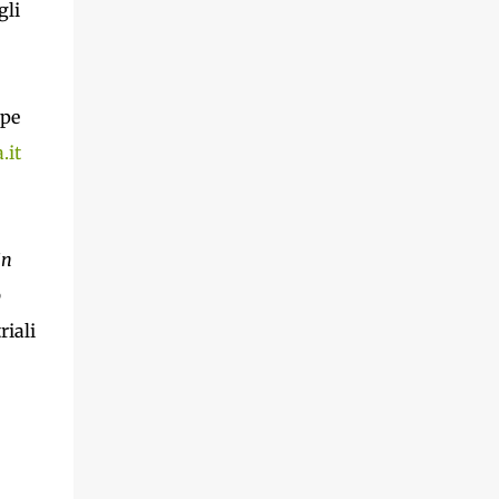
gli
non dire bandite! In Cina mettono una multa
per chi lascia avanzi al ristorante, e da noi
bruciano cibo per scaldarsi! V E R G O G N A !
Ecologiche??? Ecologiche un bel niente...
ppe
basta guardare report, in una puntata
.it
hanno spiegato come l'iperfertilizzazione
dei campi provochi emissioni devastanti di
nitrati nell'atmosfera e comunque la CO2
emessa dalle macchine agricole e da...
in
ò
riali