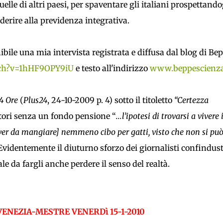
lle di altri paesi, per spaventare gli italiani prospettando
derire alla previdenza integrativa.
ibile una mia intervista registrata e diffusa dal blog di Be
tch?v=1hHF9OPY9iU
e testo all'indirizzo
www.beppescienza
4 Ore
(
Plus24
, 24-10-2009 p. 4) sotto il titoletto
“Certezza
atori senza un fondo pensione “
...l’ipotesi di trovarsi a vivere 
aver da mangiare] nemmeno cibo per gatti, visto che non si pu
 Evidentemente il diuturno sforzo dei giornalisti confindust
le da fargli anche perdere il senso del realtà.
ENEZIA-MESTRE VENERDì 15-1-2010