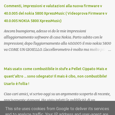
libertà. Mi auguro dunque questo elenco possa essere d'aiuto.
Commenti, impressioni e valutazioni alla nuova firmware v
Buona fortuna a tutti e buona giornata, Luca Zecca Jooble Trovit
40.0.005 del nokia 5800 XpressMusic ( Videoprova Firmware v
Monster Lavoro.org Cerco-Lavoro.info Jobcrawler
40.0.005 NOKIA 5800 XpressMusic)
CercoLavoro.com Motore Lavoro Subito.it (Sezione OFFERTE DI
LAVORO) Info Jobs
Ancora buongiorno, adesso vi do le mie impressioni
all'aggiornamento software di casa Nokia. Parto subito con le
impressioni; dopo l'aggiornamento alla 40.0.005 il mio nokia 5800
va COME UN GIOIELLO. L'accellerometro è molto ma molto più
reattivo. Quando lo giri digitando un sms esce subito la tastiera
estesa. Ora c'è anche lo scrolling cinetico. Nella barra contatti ora si
possono aggiungere più foto di persone e quindi più contatti
Mais usato come combustibile in stufe a Pellet Cippato Mais e
direttamente sulla home. Parere totalemente positivo,
quant'altro ... sono sdegnato! Il mais è cibo, non combustibile!
aggiornate!!! Ma cosa meglio di un video può descriverlo? Ecco
Usarlo è follia !
allora un video del nokia aggiornato... Buona visione e ancora
buona domenica, Luca Zecca Ecco i miglioramenti apportati
Ciao cari amici, vi scrivo oggi su un argomento scoperto di recente,
dall'aggiornamento: scrolling cinetico ma non completo ossia nel
precisamente stamani. Ho visto infatti la pubblicità di un
menu applicazioni non va home con widget stile nokia 5530;
produttore di stufe a pellet che in alternativa bruciavano mais.
This site uses cookies from Google to deliver its services
ricezione chiamate stile n97 se si ha il blocco attivato;
Mais???? Bruciare mais?????? Ebbene si, centinaia di milioni di
and to analyze traffic. Your IP address and user-agent are