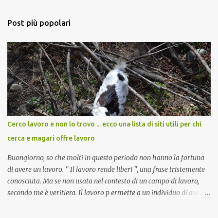
o
m
Post più popolari
m
e
n
t
i
Cerco lavoro e non lo trovo ... ecco una lista di siti utili per chi
cerca e magari offre lavoro
Buongiorno, so che molti in questo periodo non hanno la fortuna
di avere un lavoro. " Il lavoro rende liberi ", una frase tristemente
conosciuta. Ma se non usata nel contesto di un campo di lavoro,
secondo me è veritiera. Il lavoro p ermette a un individuo di avere
ricchezza propria, e la ricchezza propria significa autonomia. E in
definitiva, l'autonomia (patrimoniale e morale) è il seme della