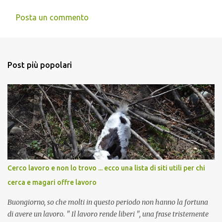
Posta un commento
C
o
m
Post più popolari
m
e
n
t
i
Cerco lavoro e non lo trovo ... ecco una lista di siti utili per chi
cerca e magari offre lavoro
Buongiorno, so che molti in questo periodo non hanno la fortuna
di avere un lavoro. " Il lavoro rende liberi ", una frase tristemente