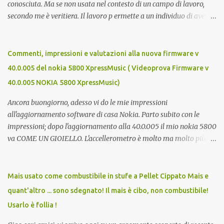
conosciuta. Ma se non usata nel contesto di un campo di lavoro,
secondo me è veritiera. Il lavoro p ermette a un individuo di avere
ricchezza propria, e la ricchezza propria significa autonomia. E in
definitiva, l'autonomia (patrimoniale e morale) è il seme della
libertà. Mi auguro dunque questo elenco possa essere d'aiuto.
Commenti, impressioni e valutazioni alla nuova firmware v
Buona fortuna a tutti e buona giornata, Luca Zecca Jooble Trovit
40.0.005 del nokia 5800 XpressMusic ( Videoprova Firmware v
Monster Lavoro.org Cerco-Lavoro.info Jobcrawler
40.0.005 NOKIA 5800 XpressMusic)
CercoLavoro.com Motore Lavoro Subito.it (Sezione OFFERTE DI
LAVORO) Info Jobs
Ancora buongiorno, adesso vi do le mie impressioni
all'aggiornamento software di casa Nokia. Parto subito con le
impressioni; dopo l'aggiornamento alla 40.0.005 il mio nokia 5800
va COME UN GIOIELLO. L'accellerometro è molto ma molto più
reattivo. Quando lo giri digitando un sms esce subito la tastiera
estesa. Ora c'è anche lo scrolling cinetico. Nella barra contatti ora si
possono aggiungere più foto di persone e quindi più contatti
Mais usato come combustibile in stufe a Pellet Cippato Mais e
direttamente sulla home. Parere totalemente positivo,
quant'altro ... sono sdegnato! Il mais è cibo, non combustibile!
aggiornate!!! Ma cosa meglio di un video può descriverlo? Ecco
Usarlo è follia !
allora un video del nokia aggiornato... Buona visione e ancora
buona domenica, Luca Zecca Ecco i miglioramenti apportati