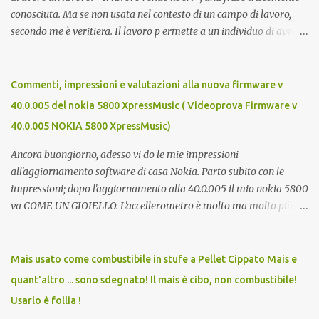
conosciuta. Ma se non usata nel contesto di un campo di lavoro,
secondo me è veritiera. Il lavoro p ermette a un individuo di avere
ricchezza propria, e la ricchezza propria significa autonomia. E in
definitiva, l'autonomia (patrimoniale e morale) è il seme della
libertà. Mi auguro dunque questo elenco possa essere d'aiuto.
Commenti, impressioni e valutazioni alla nuova firmware v
Buona fortuna a tutti e buona giornata, Luca Zecca Jooble Trovit
40.0.005 del nokia 5800 XpressMusic ( Videoprova Firmware v
Monster Lavoro.org Cerco-Lavoro.info Jobcrawler
40.0.005 NOKIA 5800 XpressMusic)
CercoLavoro.com Motore Lavoro Subito.it (Sezione OFFERTE DI
LAVORO) Info Jobs
Ancora buongiorno, adesso vi do le mie impressioni
all'aggiornamento software di casa Nokia. Parto subito con le
impressioni; dopo l'aggiornamento alla 40.0.005 il mio nokia 5800
va COME UN GIOIELLO. L'accellerometro è molto ma molto più
reattivo. Quando lo giri digitando un sms esce subito la tastiera
estesa. Ora c'è anche lo scrolling cinetico. Nella barra contatti ora si
possono aggiungere più foto di persone e quindi più contatti
Mais usato come combustibile in stufe a Pellet Cippato Mais e
direttamente sulla home. Parere totalemente positivo,
quant'altro ... sono sdegnato! Il mais è cibo, non combustibile!
aggiornate!!! Ma cosa meglio di un video può descriverlo? Ecco
Usarlo è follia !
allora un video del nokia aggiornato... Buona visione e ancora