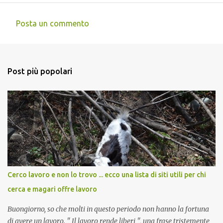
Posta un commento
C
o
m
Post più popolari
m
e
n
t
i
Cerco lavoro e non lo trovo ... ecco una lista di siti utili per chi
cerca e magari offre lavoro
Buongiorno, so che molti in questo periodo non hanno la fortuna
di avere un lavoro. " Il lavoro rende liberi ", una frase tristemente