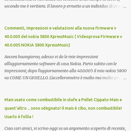
secondo me è veritiera. Il lavoro p ermette a un individuo di avere
ricchezza propria, e la ricchezza propria significa autonomia. E in
definitiva, l'autonomia (patrimoniale e morale) è il seme della
libertà. Mi auguro dunque questo elenco possa essere d'aiuto.
Commenti, impressioni e valutazioni alla nuova firmware v
Buona fortuna a tutti e buona giornata, Luca Zecca Jooble Trovit
40.0.005 del nokia 5800 XpressMusic ( Videoprova Firmware v
Monster Lavoro.org Cerco-Lavoro.info Jobcrawler
40.0.005 NOKIA 5800 XpressMusic)
CercoLavoro.com Motore Lavoro Subito.it (Sezione OFFERTE DI
LAVORO) Info Jobs
Ancora buongiorno, adesso vi do le mie impressioni
all'aggiornamento software di casa Nokia. Parto subito con le
impressioni; dopo l'aggiornamento alla 40.0.005 il mio nokia 5800
va COME UN GIOIELLO. L'accellerometro è molto ma molto più
reattivo. Quando lo giri digitando un sms esce subito la tastiera
estesa. Ora c'è anche lo scrolling cinetico. Nella barra contatti ora si
possono aggiungere più foto di persone e quindi più contatti
Mais usato come combustibile in stufe a Pellet Cippato Mais e
direttamente sulla home. Parere totalemente positivo,
quant'altro ... sono sdegnato! Il mais è cibo, non combustibile!
aggiornate!!! Ma cosa meglio di un video può descriverlo? Ecco
Usarlo è follia !
allora un video del nokia aggiornato... Buona visione e ancora
buona domenica, Luca Zecca Ecco i miglioramenti apportati
Ciao cari amici, vi scrivo oggi su un argomento scoperto di recente,