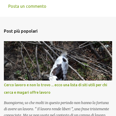
Posta un commento
C
o
m
Post più popolari
m
e
n
t
i
Cerco lavoro e non lo trovo ... ecco una lista di siti utili per chi
cerca e magari offre lavoro
Buongiorno, so che molti in questo periodo non hanno la fortuna
di avere un lavoro. " Il lavoro rende liberi ", una frase tristemente
conosciuta. Ma se non usata nel contesto di un campo di lavoro,